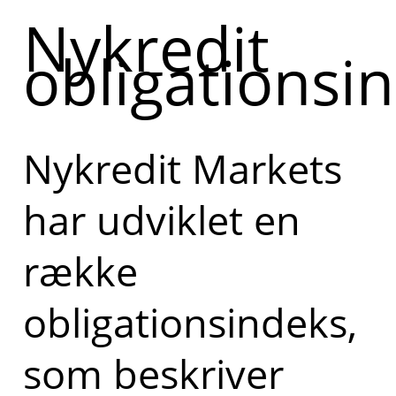
Nykredit
obligationsi
Nykredit Markets
har udviklet en
række
obligationsindeks,
som beskriver