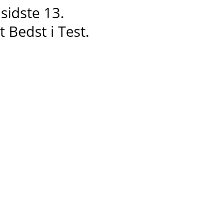
 sidste 13
.
et
Bedst i
T
est.