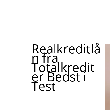
Realkreditlå
n fra
Totalkredit
er Bedst i
Test