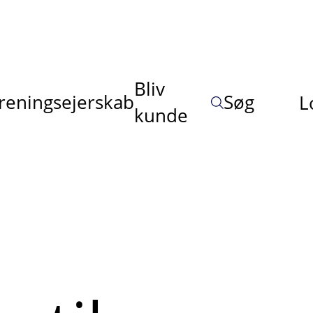
Bliv
reningsejerskab
Søg
L
kunde