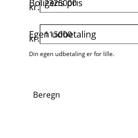
Boligens pris
kr.
Egen udbetaling
kr.
Din egen udbetaling er for lille.
Beregn