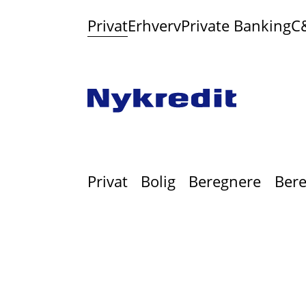
Privat
Erhverv
Private Banking
C
Privat
Bolig
Beregnere
Bere