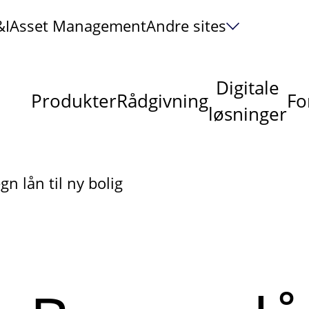
&I
Asset Management
Andre sites
Digitale
Produkter
Rådgivning
Fo
løsninger
gn lån til ny bolig