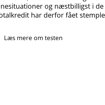
ånesituationer og
næstbilligst
i de
otalkredit har derfor fået stempl
Læs mere om testen