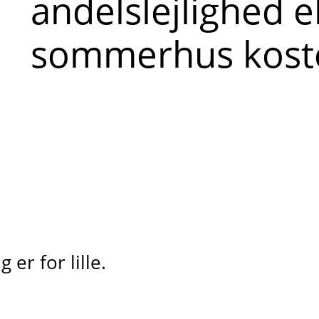
andelslejlighed e
sommerhus kost
er for lille.