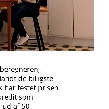
i beregneren,
landt de billigste
 har testet prisen
kredit
som
7 ud af 50