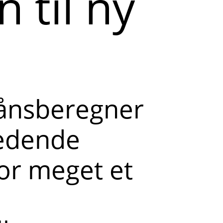
 til ny
lånsberegner
ledende
or meget et