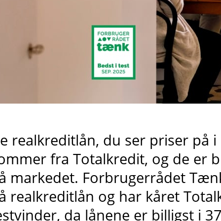
e realkreditlån, du ser priser på 
ommer fra
Totalkredit
, og de er b
å markedet
. Forbrugerrådet Tænk
å realkreditlån og har kåret Total
estvinder, da lånene er billigst i 3