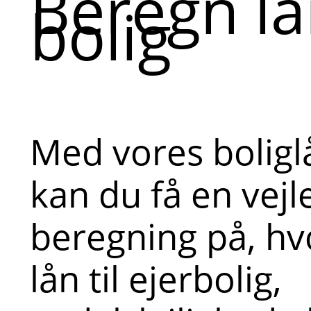
Beregn lån
bolig
Med vores bolig
kan du få en vej
beregning på, hv
lån til ejerbolig,