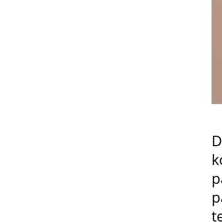
D
k
p
p
t