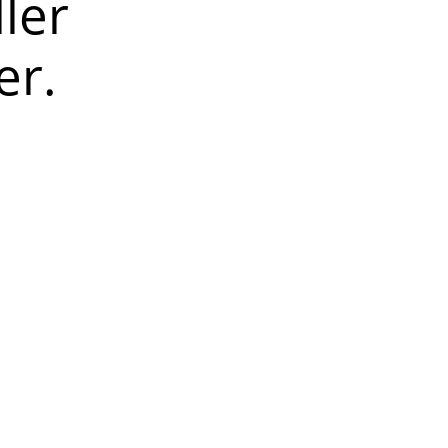
ller
er.