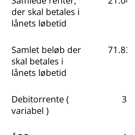
Samlede renter,
21.042
der skal betales i
lånets løbetid
Samlet beløb der
71.833
skal betales i
lånets løbetid
Debitorrente (
3,
variabel )