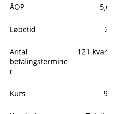
ÅOP
5,6
Løbetid
30
Antal
121 kvarta
betalingstermine
r
Kurs
98