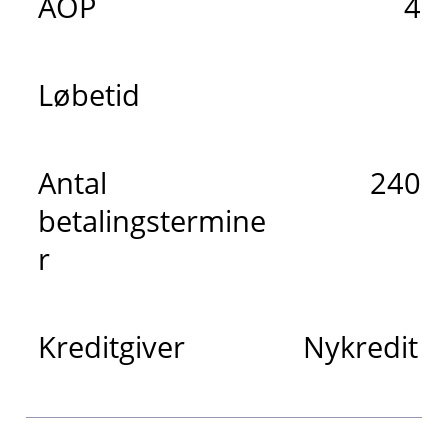
ÅOP
4,
Løbetid
2
Antal
240 m
betalingstermine
r
Kreditgiver
Nykredit 