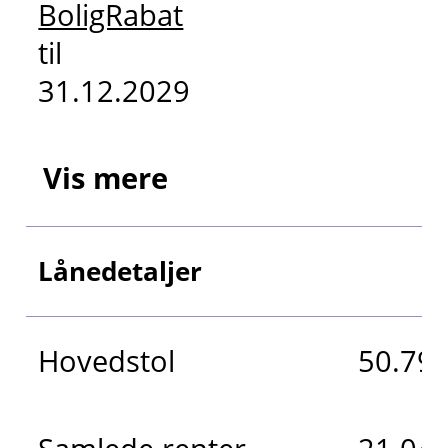
BoligRabat
til
31.12.2029
Vis mere
Lånedetaljer
Hovedstol
50.792