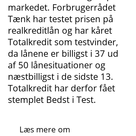
markedet
. Forbrugerrådet
Tænk har testet prisen på
realkreditlån og har kåret
Totalkredit
som testvinder,
da lånene er billigst i 37 ud
af 50 lånesituationer og
næstbilligst
i de sidste 13
.
Totalkredit har derfor fået
stemplet
Bedst i
T
est.
Læs mere om