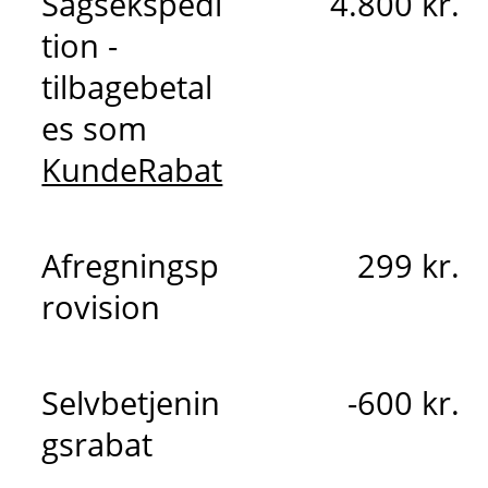
Sagsekspedi
4.800 kr.
tion -
tilbagebetal
es som
KundeRabat
Afregningsp
299 kr.
rovision
Selvbetjenin
-600 kr.
gsrabat