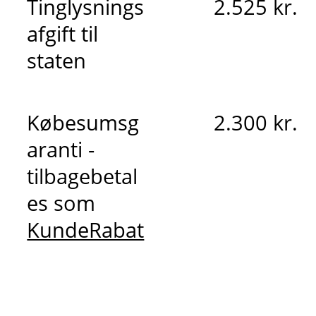
Tinglysnings
2.525 kr.
afgift til
staten
Købesumsg
2.300 kr.
aranti -
tilbagebetal
es som
KundeRabat