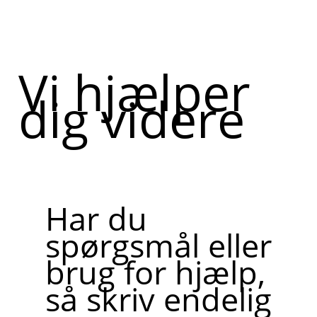
Vi hjælper
dig videre
Har du
spørgsmål eller
brug for hjælp,
så skriv endelig