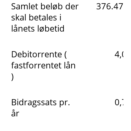
Samlet beløb der
376.471 
skal betales i
lånets løbetid
Debitorrente (
4,0
fastforrentet lån
)
Bidragssats pr.
0,7
år