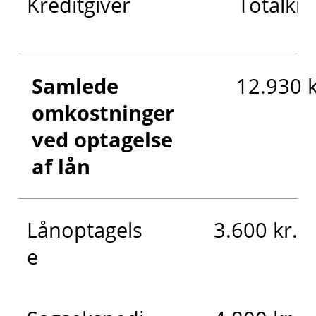
Kreditgiver
Totalkre
Samlede
12.930 k
omkostninger
ved optagelse
af lån
Lånoptagels
3.600 kr.
e