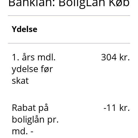
Banklån: BoligLån Køb
Ydelse
1. års mdl.
304 kr.
ydelse før
skat
Rabat på
-11 kr.
boliglån pr.
md. -