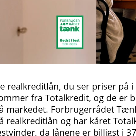
e realkreditlån, du ser priser på 
ommer fra
Totalkredit
, og de er b
å markedet
. Forbrugerrådet Tænk
å realkreditlån og har kåret Total
estvinder, da lånene er billigst i 3