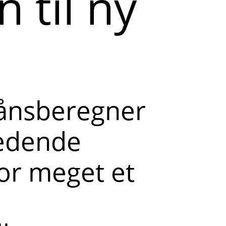
 til ny
lånsberegner
ledende
or meget et