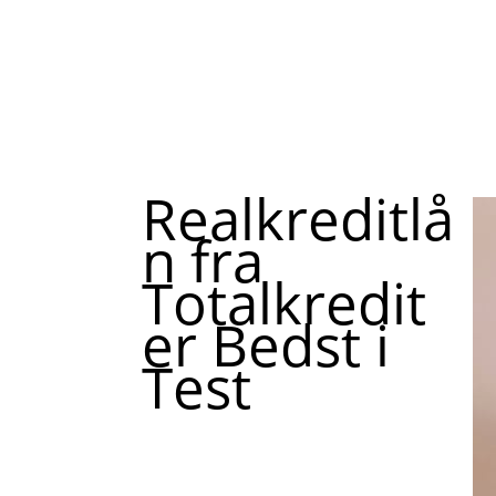
Realkreditlå
n fra
Totalkredit
er Bedst i
Test