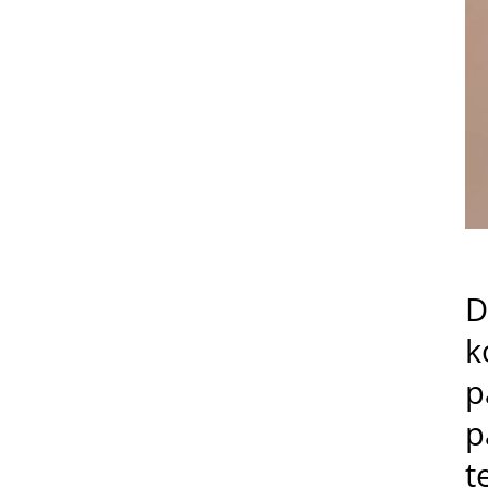
D
k
p
p
t