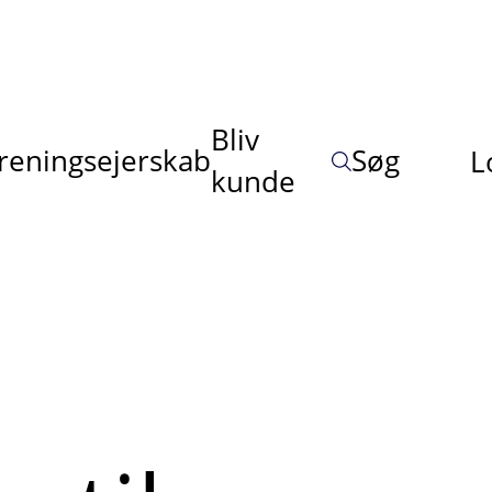
Bliv
reningsejerskab
Søg
L
kunde