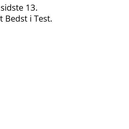
 sidste 13
.
et
Bedst i
T
est.