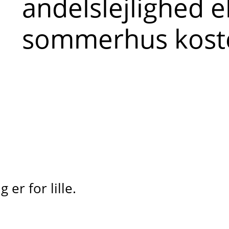
andelslejlighed e
sommerhus kost
er for lille.