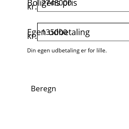
Boligens pris
kr.
Egen udbetaling
kr.
Din egen udbetaling er for lille.
Beregn