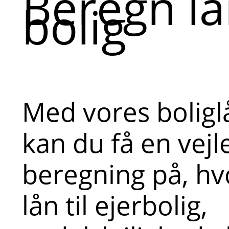
Beregn lån
bolig
Med vores bolig
kan du få en vej
beregning på, hv
lån til ejerbolig,