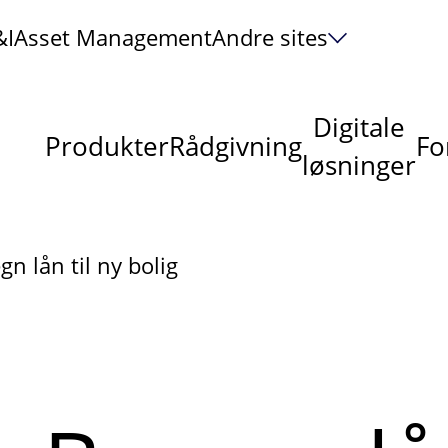
&I
Asset Management
Andre sites
Digitale
Produkter
Rådgivning
Fo
løsninger
gn lån til ny bolig