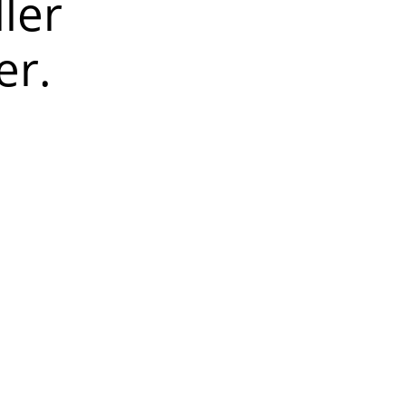
ller
er.