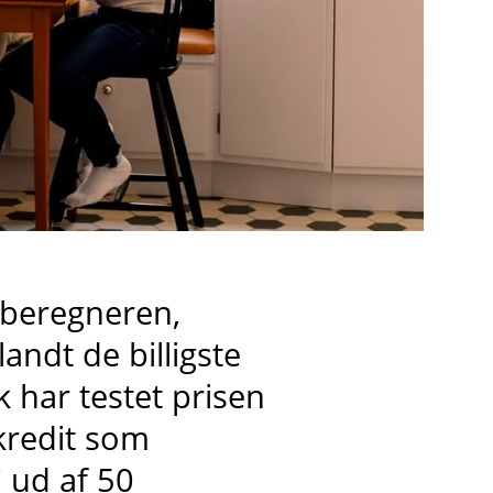
i beregneren,
landt de billigste
 har testet prisen
kredit
som
7 ud af 50