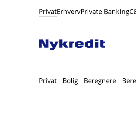
Privat
Erhverv
Private Banking
C
Privat
Bolig
Beregnere
Bere