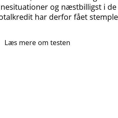
ånesituationer og
næstbilligst
i de
otalkredit har derfor fået stempl
Læs mere om testen