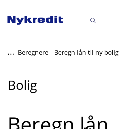
...
Beregnere
Beregn lån til ny bolig
Read
Bolig
more
about
Beregn lån