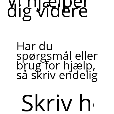
Vi hjælper
dig videre
Har du
spørgsmål eller
brug for hjælp,
så skriv endelig
Skriv
her