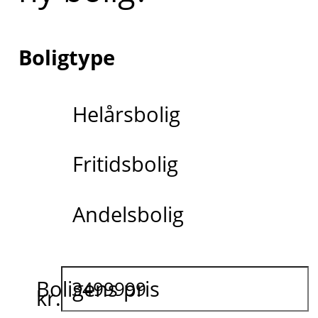
Boligtype
Helårsbolig
Fritidsbolig
Andelsbolig
Boligens pris
kr.