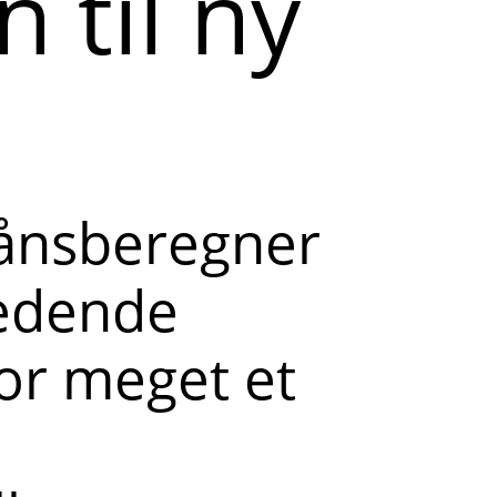
 til ny
lånsberegner
ledende
or meget et