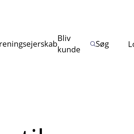
Bliv
reningsejerskab
Søg
L
kunde