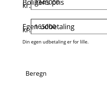
Boligens pris
kr.
Egen udbetaling
kr.
Din egen udbetaling er for lille.
Beregn