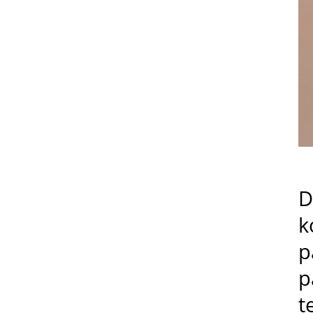
D
k
p
p
t