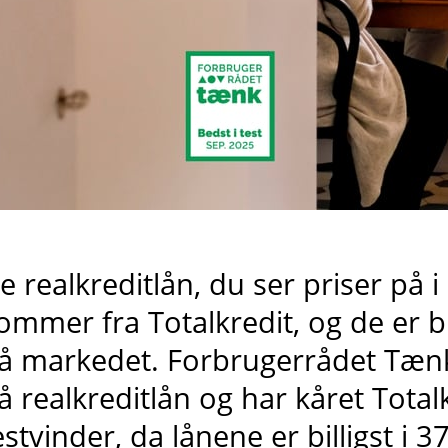
e realkreditlån, du ser priser på 
ommer fra
Totalkredit
, og de er b
å markedet
. Forbrugerrådet Tænk
å realkreditlån og har kåret Total
estvinder, da lånene er billigst i 3