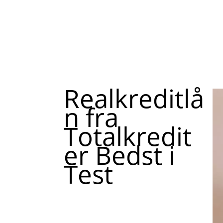
Realkreditlå
n fra
Totalkredit
er Bedst i
Test