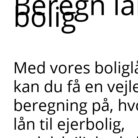
Beregn lån
bolig
Med vores bolig
kan du få en vej
beregning på, hv
lån til ejerbolig,