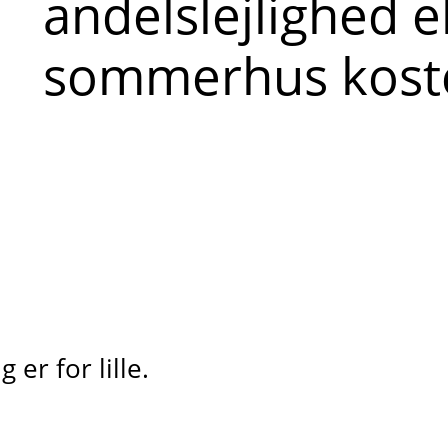
andelslejlighed e
sommerhus kost
er for lille.