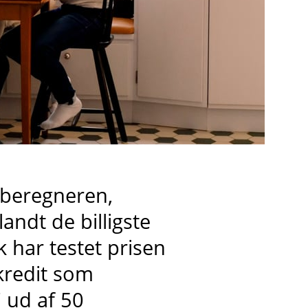
i beregneren,
landt de billigste
 har testet prisen
kredit
som
7 ud af 50