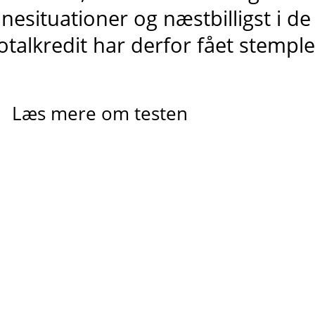
ånesituationer og
næstbilligst
i de
otalkredit har derfor fået stempl
Læs mere om testen