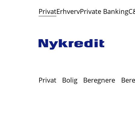
Privat
Erhverv
Private Banking
C
Privat
Bolig
Beregnere
Bere