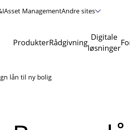
&I
Asset Management
Andre sites
Digitale
Produkter
Rådgivning
Fo
løsninger
gn lån til ny bolig