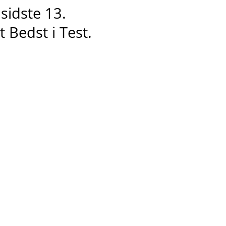
 sidste 13
.
et
Bedst i
T
est.