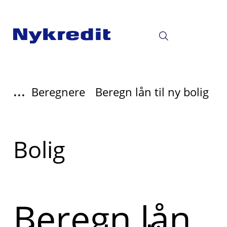
...
Beregnere
Beregn lån til ny bolig
Læs
Bolig
mere
om
Beregn lån