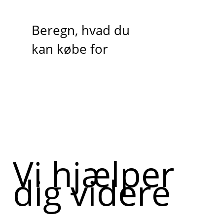
Beregn, hvad du
kan købe for
Vi hjælper
dig videre