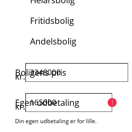
Fritidsbolig
Andelsbolig
Boligens pris
kr.
Egen udbetaling
kr.
Din egen udbetaling er for lille.