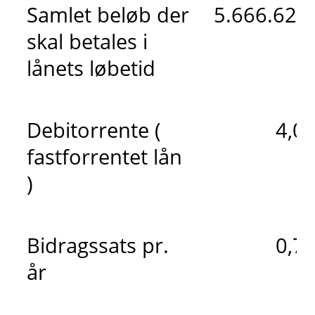
Samlet beløb der
5.666.621 
skal betales i
lånets løbetid
Debitorrente (
4,0
fastforrentet lån
)
Bidragssats pr.
0,7
år