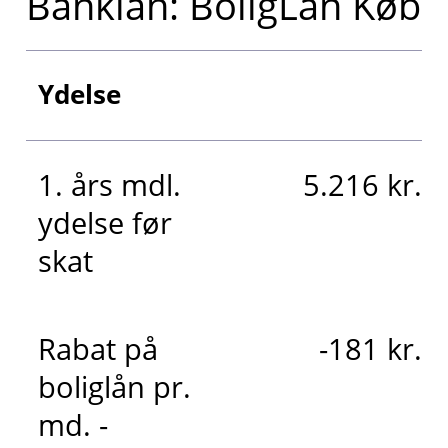
Banklån: BoligLån Køb
Ydelse
1. års mdl.
5.216 kr.
ydelse før
skat
Rabat på
-181 kr.
boliglån pr.
md. -