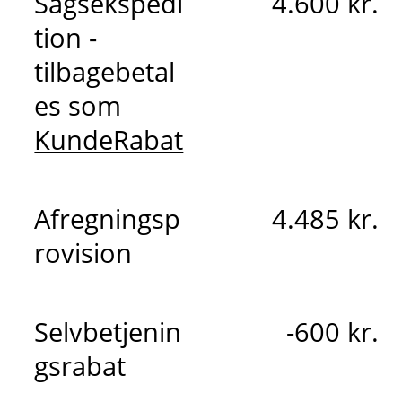
Sagsekspedi
4.600 kr.
tion -
tilbagebetal
es som
KundeRabat
Afregningsp
4.485 kr.
rovision
Selvbetjenin
-600 kr.
gsrabat