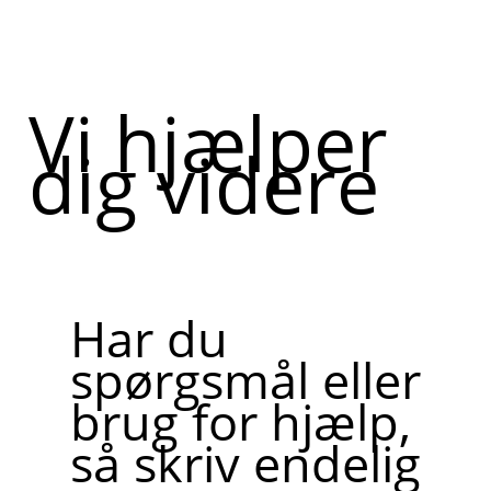
Vi hjælper
dig videre
Har du
spørgsmål eller
brug for hjælp,
så skriv endelig