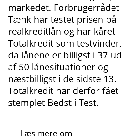
markedet
. Forbrugerrådet
Tænk har testet prisen på
realkreditlån og har kåret
Totalkredit
som testvinder,
da lånene er billigst i 37 ud
af 50 lånesituationer og
næstbilligst
i de sidste 13
.
Totalkredit har derfor fået
stemplet
Bedst i
T
est.
Læs mere om