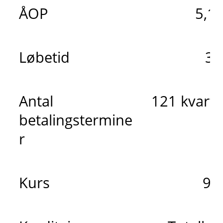
ÅOP
5,1
Løbetid
30
Antal
121 kvarta
betalingstermine
r
Kurs
98