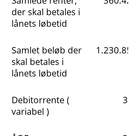
Samlede renter,
360.423
der skal betales i
lånets løbetid
Samlet beløb der
1.230.859
skal betales i
lånets løbetid
Debitorrente (
3,
variabel )