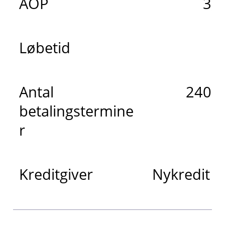
ÅOP
3,
Løbetid
2
Antal
240 m
betalingstermine
r
Kreditgiver
Nykredit 