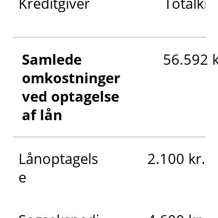
Kreditgiver
Totalkre
Samlede
56.592 k
omkostninger
ved optagelse
af lån
Lånoptagels
2.100 kr.
e