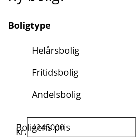
Boligtype
Helårsbolig
Fritidsbolig
Andelsbolig
Boligens pris
kr.