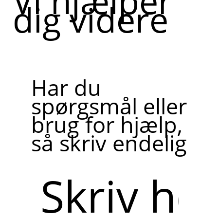
Vi hjælper
dig videre
Har du
spørgsmål eller
brug for hjælp,
så skriv endelig
Skriv
her