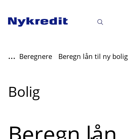
...
Beregnere
Beregn lån til ny bolig
Læs
Bolig
mere
om
Beregn lån