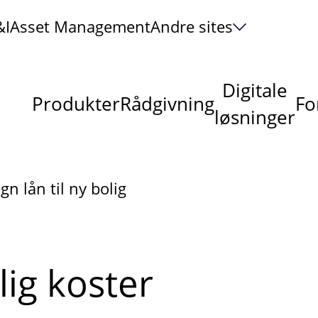
&I
Asset Management
Andre sites
Digitale
Produkter
Rådgivning
Fo
løsninger
gn lån til ny bolig
lig koster