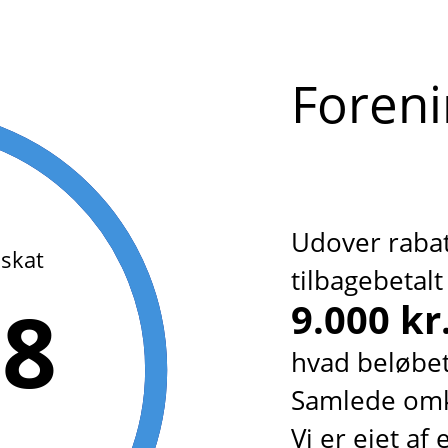
Foreni
Udover rabat
 skat
tilbagebetalt 
88
9.000 kr
hvad beløbe
Samlede omk
Vi er ejet af