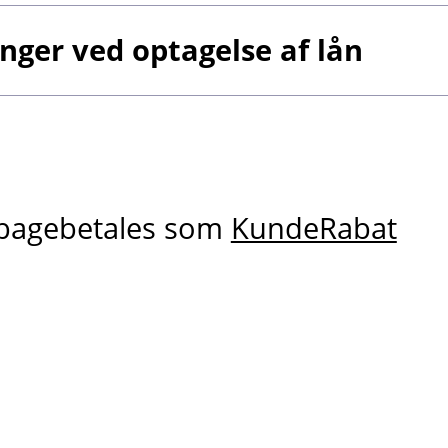
ger ved optagelse af lån
ilbagebetales som
KundeRabat