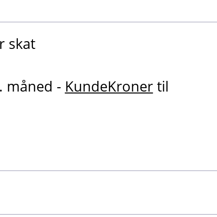
r skat
r. måned -
KundeKroner
til