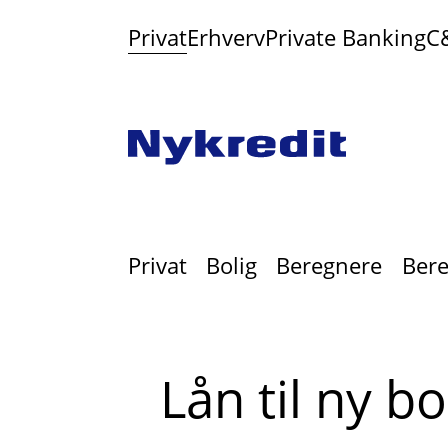
Privat
Erhverv
Private Banking
C
Privat
Bolig
Beregnere
Bere
Lån til ny bo