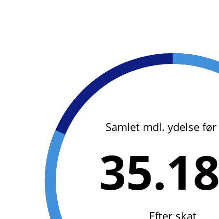
Samlet mdl. ydelse før
35.1
Efter skat