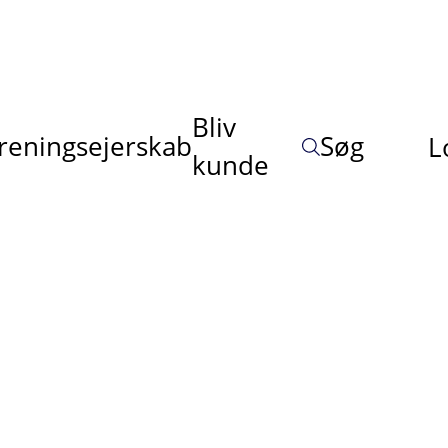
Bliv
reningsejerskab
Søg
L
kunde