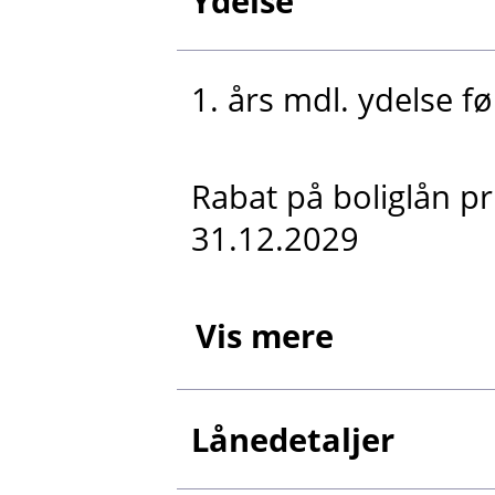
Ydelse
1. års mdl. ydelse fø
Rabat på boliglån p
31.12.2029
Vis mere
Lånedetaljer