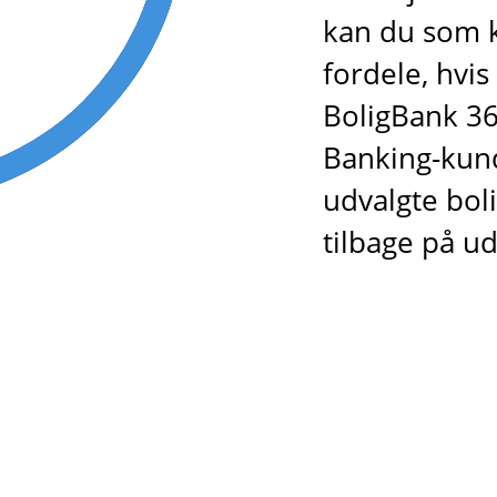
kan du som k
fordele, hvis
BoligBank 365
Banking-kund
udvalgte bol
tilbage på u