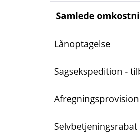
Samlede omkostnin
Lånoptagelse
Sagsekspedition - t
Afregningsprovision
Selvbetjeningsrabat