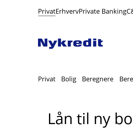
Privat
Erhverv
Private Banking
C
Privat
Bolig
Beregnere
Bere
Lån til ny bo