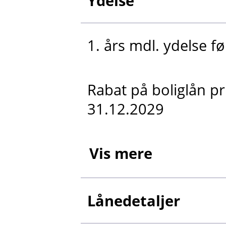
Ydelse
1. års mdl. ydelse fø
Rabat på boliglån p
31.12.2029
Vis mere
Lånedetaljer