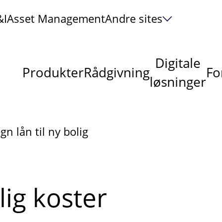
&I
Asset Management
Andre sites
Digitale
Produkter
Rådgivning
Fo
løsninger
gn lån til ny bolig
lig koster