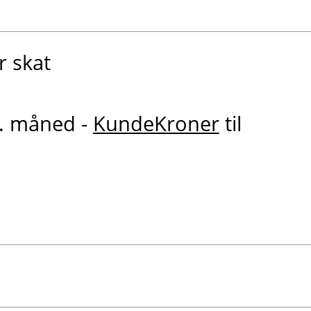
r skat
r. måned -
KundeKroner
til