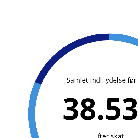
Samlet mdl. ydelse før
38.5
Efter skat