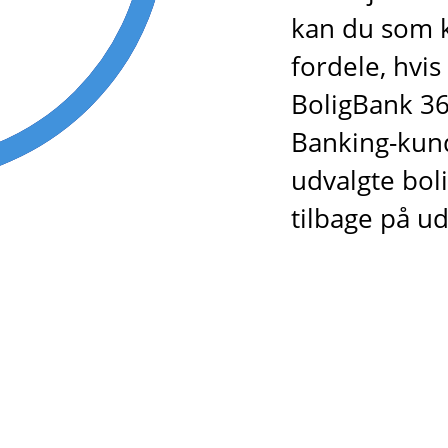
kan du som k
fordele, hvis
BoligBank 365
Banking-kund
udvalgte bol
tilbage på u