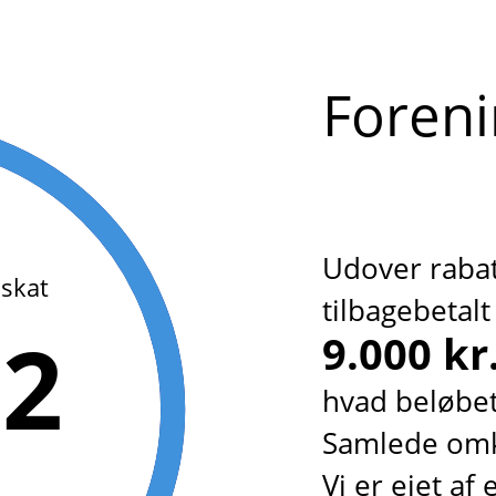
Foreni
Udover rabat
 skat
tilbagebetalt 
32
9.000 kr
hvad beløbe
Samlede omk
Vi er ejet af