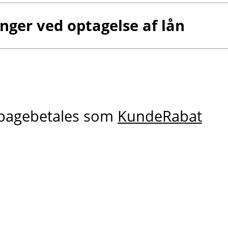
ger ved optagelse af lån
ilbagebetales som
KundeRabat