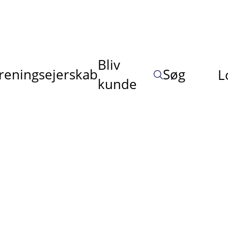
Bliv
reningsejerskab
Søg
L
kunde