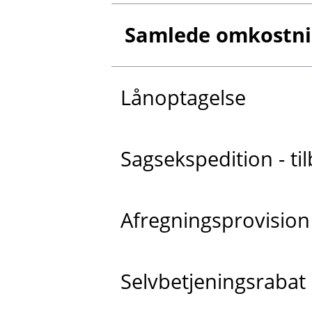
Samlede omkostnin
Lånoptagelse
Sagsekspedition - t
Afregningsprovision
Selvbetjeningsrabat