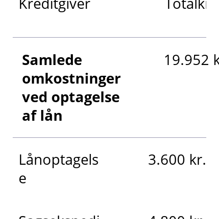
Kreditgiver
Totalkre
Samlede
19.952 k
omkostninger
ved optagelse
af lån
Lånoptagels
3.600 kr.
e