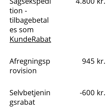
Sagsekspedi
4.800 kr.
tion -
tilbagebetal
es som
KundeRabat
Afregningsp
945 kr.
rovision
Selvbetjenin
-600 kr.
gsrabat