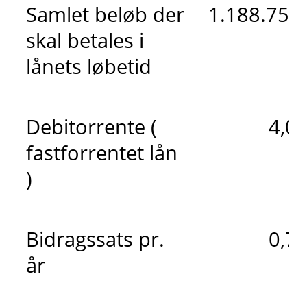
Samlet beløb der
1.188.755 
skal betales i
lånets løbetid
Debitorrente (
4,0
fastforrentet lån
)
Bidragssats pr.
0,7
år