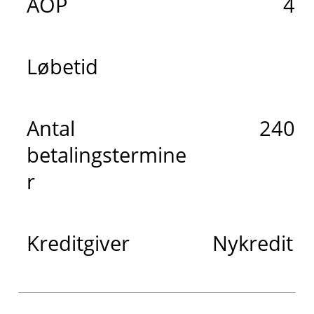
ÅOP
4,
Løbetid
2
Antal
240 m
betalingstermine
r
Kreditgiver
Nykredit 