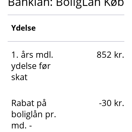
Banklån: BoligLån Køb
Ydelse
1. års mdl.
852 kr.
ydelse før
skat
Rabat på
-30 kr.
boliglån pr.
md. -