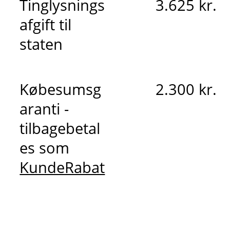
Tinglysnings
3.625 kr.
afgift til
staten
Købesumsg
2.300 kr.
aranti -
tilbagebetal
es som
KundeRabat