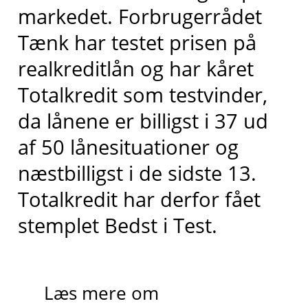
markedet
. Forbrugerrådet
Tænk har testet prisen på
realkreditlån og har kåret
Totalkredit
som testvinder,
da lånene er billigst i 37 ud
af 50 lånesituationer og
næstbilligst
i de sidste 13
.
Totalkredit har derfor fået
stemplet
Bedst i
T
est.
Læs mere om