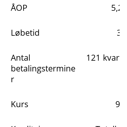
ÅOP
5,2
Løbetid
30
Antal
121 kvarta
betalingstermine
r
Kurs
98