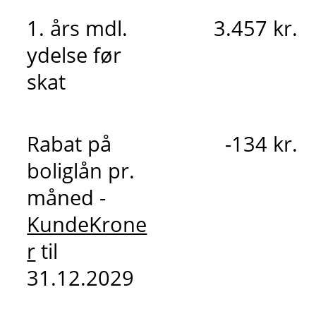
1. års mdl.
3.457 kr.
ydelse før
skat
Rabat på
-134 kr.
boliglån pr.
måned -
KundeKrone
r
til
31.12.2029