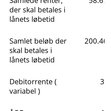
Samlede renter,
58.679
der skal betales i
lånets løbetid
Samlet beløb der
200.461
skal betales i
lånets løbetid
Debitorrente (
3,
variabel )