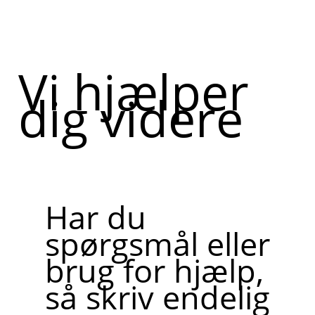
Vi hjælper
dig videre
Har du
spørgsmål eller
brug for hjælp,
så skriv endelig