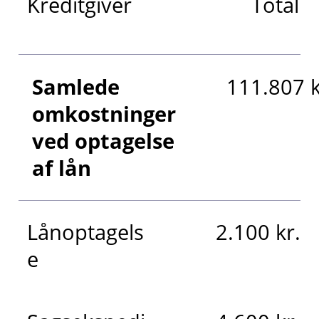
Kreditgiver
Totalkr
Samlede
111.807 k
omkostninger
ved optagelse
af lån
Lånoptagels
2.100 kr.
e