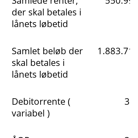
Samlede renter,
550.997
der skal betales i
lånets løbetid
Samlet beløb der
1.883.710
skal betales i
lånets løbetid
Debitorrente (
3,
variabel )