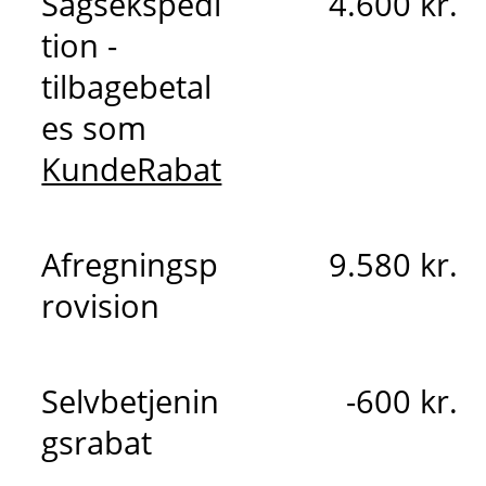
Sagsekspedi
4.600 kr.
tion -
tilbagebetal
es som
KundeRabat
Afregningsp
9.580 kr.
rovision
Selvbetjenin
-600 kr.
gsrabat