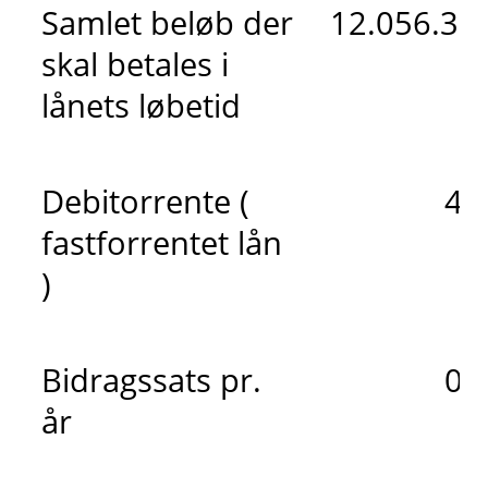
Samlet beløb der
12.056.315
skal betales i
lånets løbetid
Debitorrente (
4,
fastforrentet lån
)
Bidragssats pr.
0,
år