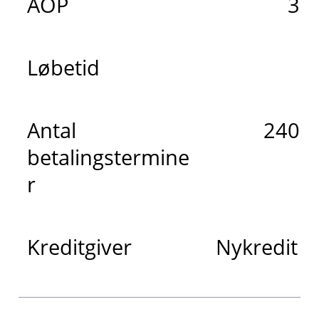
ÅOP
3,
Løbetid
2
Antal
240 m
betalingstermine
r
Kreditgiver
Nykredit 