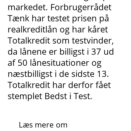
markedet
. Forbrugerrådet
Tænk har testet prisen på
realkreditlån og har kåret
Totalkredit
som testvinder,
da lånene er billigst i 37 ud
af 50 lånesituationer og
næstbilligst
i de sidste 13
.
Totalkredit har derfor fået
stemplet
Bedst i
T
est.
Læs mere om