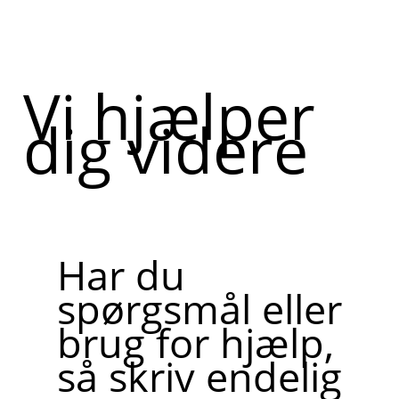
Vi hjælper
dig videre
Har du
spørgsmål eller
brug for hjælp,
så skriv endelig