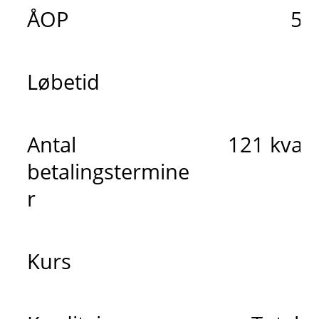
ÅOP
5,
Løbetid
3
Antal
121 kvart
betalingstermine
r
Kurs
9