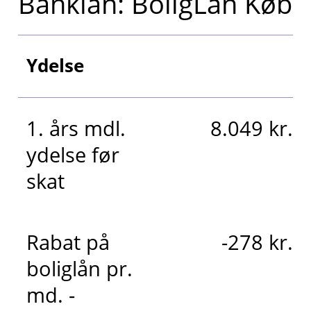
Banklån: BoligLån Køb
Ydelse
1. års mdl.
8.049 kr.
ydelse før
skat
Rabat på
-278 kr.
boliglån pr.
md. -