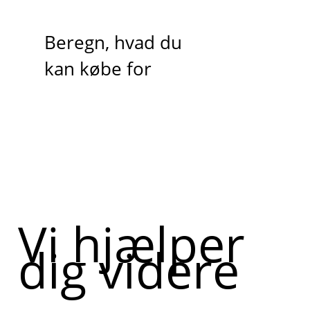
Beregn, hvad du
kan købe for
Vi hjælper
dig videre