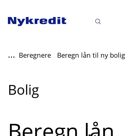
...
Beregnere
Beregn lån til ny bolig
Read
Bolig
more
about
Beregn lån