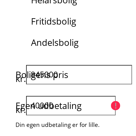
Fritidsbolig
Andelsbolig
Boligens pris
kr.
Egen udbetaling
kr.
Din egen udbetaling er for lille.