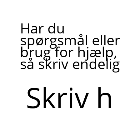
Har du
spørgsmål eller
brug for hjælp,
så skriv endelig
Skriv
her