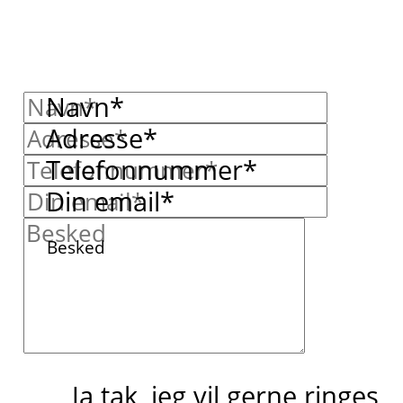
Navn*
Adresse*
Telefonnummer*
Din email*
Besked
Ja tak, jeg vil gerne ringes