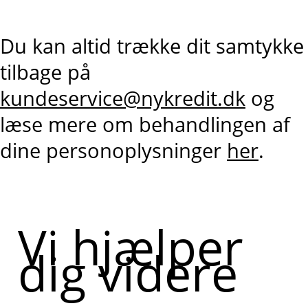
Du kan altid trække dit samtykke
tilbage på
kundeservice@nykredit.dk
og
læse mere om behandlingen af
dine personoplysninger
her
.
Vi hjælper
dig videre