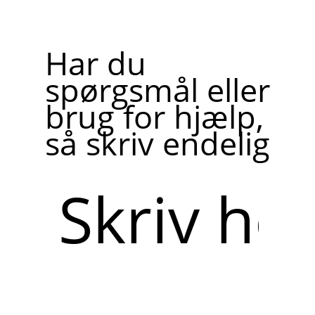
Har du
spørgsmål eller
brug for hjælp,
så skriv endelig
Skriv
her