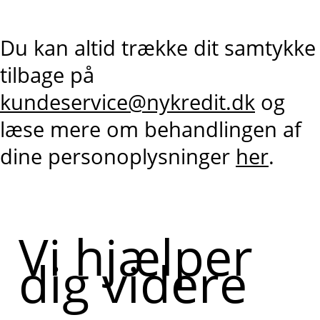
Du kan altid trække dit samtykke
tilbage på
kundeservice@nykredit.dk
og
læse mere om behandlingen af
dine personoplysninger
her
.
Vi hjælper
dig videre