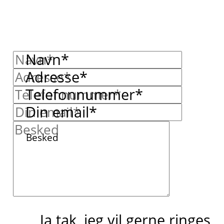
Navn*
Adresse*
Telefonnummer*
Din email*
Besked
Ja tak, jeg vil gerne ringes