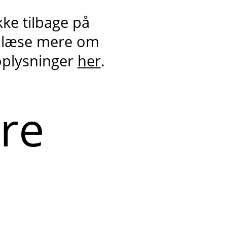
kke tilbage på
 læse mere om
oplysninger
her
.
ere