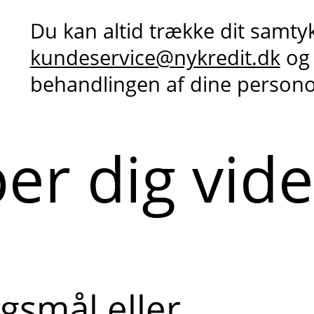
Du kan altid trække dit samty
kundeservice@nykredit.dk
og
behandlingen af dine person
per dig vid
gsmål eller