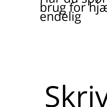
brug for hjæ
endelig
Skriv
her