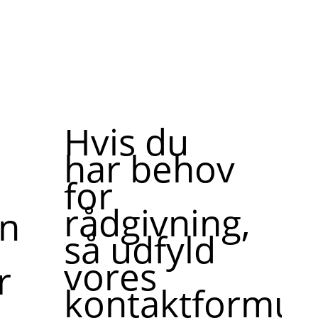
Hvis du
har behov
for
rådgivning,
ne,
så udfyld
vores
r
kontaktformula