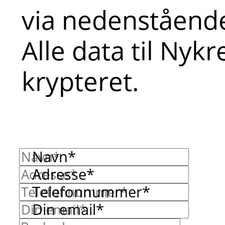
via nedenstående
Alle data til Nyk
krypteret.
Navn*
Adresse*
Telefonnummer*
Din email*