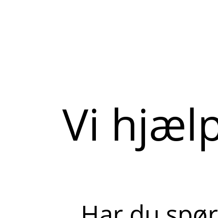
Vi hjæl
Har du spør