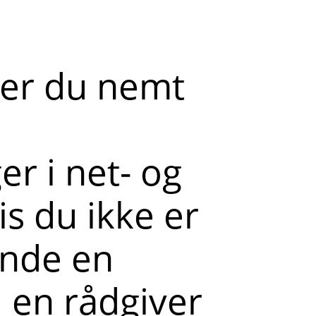
der du nemt
r i net- og
s du ikke er
ende en
l en rådgiver