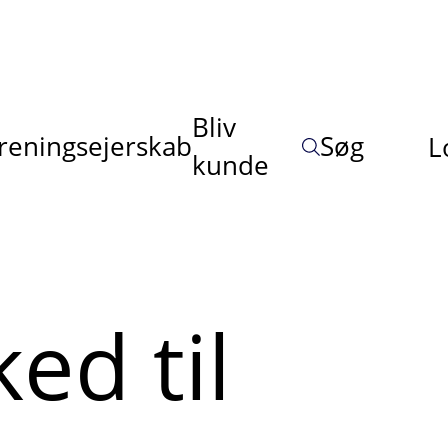
Bliv
reningsejerskab
Søg
L
kunde
ed til