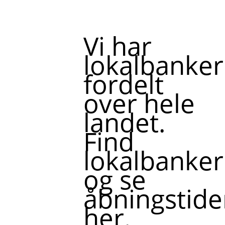
Vi har
lokalbanker
fordelt
over hele
landet.
Find
lokalbanker
og se
åbningstide
her.