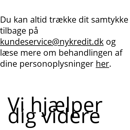
Du kan altid trække dit samtykke
tilbage på
kundeservice@nykredit.dk
og
læse mere om behandlingen af
dine personoplysninger
her
.
Vi hjælper
dig videre