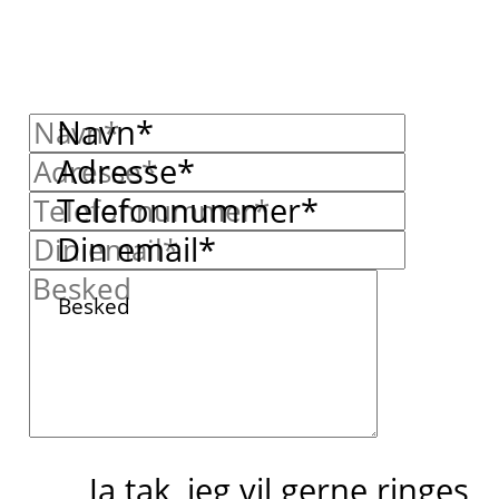
Navn*
Adresse*
Telefonnummer*
Din email*
Besked
Ja tak, jeg vil gerne ringes