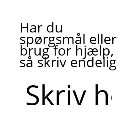
Har du
spørgsmål eller
brug for hjælp,
så skriv endelig
Skriv
her