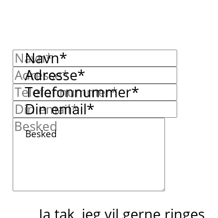
Navn*
Adresse*
Telefonnummer*
Din email*
Besked
Ja tak, jeg vil gerne ringes