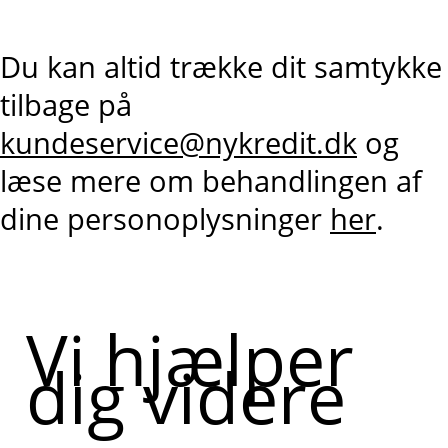
Du kan altid trække dit samtykke
tilbage på
kundeservice@nykredit.dk
og
læse mere om behandlingen af
dine personoplysninger
her
.
Vi hjælper
dig videre