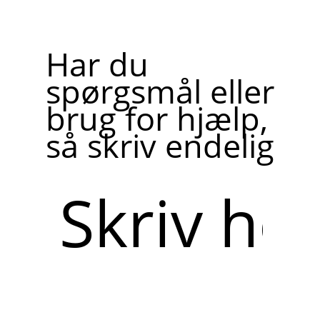
Har du
spørgsmål eller
brug for hjælp,
så skriv endelig
Skriv
her