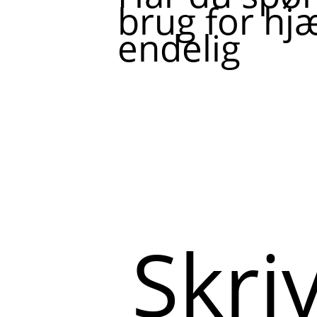
brug for hjæ
endelig
Skriv
her