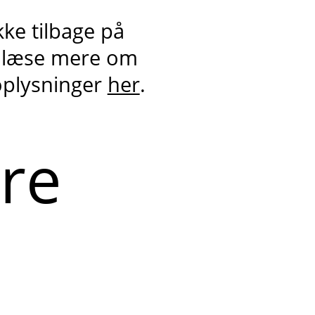
kke tilbage på
 læse mere om
oplysninger
her
.
ere