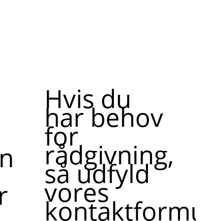
Hvis du
har behov
for
rådgivning,
ne,
så udfyld
vores
r
kontaktformula