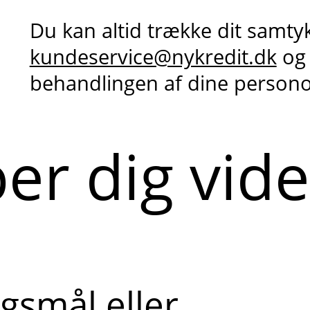
Du kan altid trække dit samty
kundeservice@nykredit.dk
og
behandlingen af dine person
per dig vid
gsmål eller