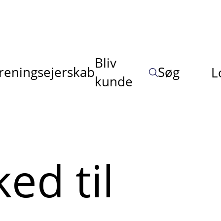
Bliv
reningsejerskab
Søg
L
kunde
ed til