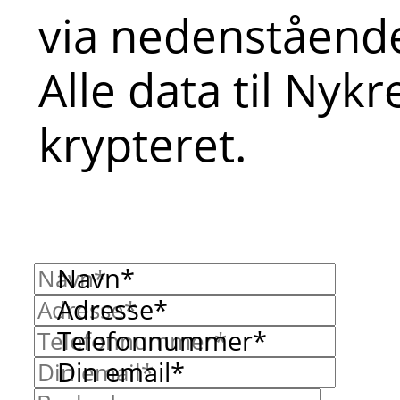
via nedenstående
Alle data til Nyk
krypteret.
Navn*
Adresse*
Telefonnummer*
Din email*