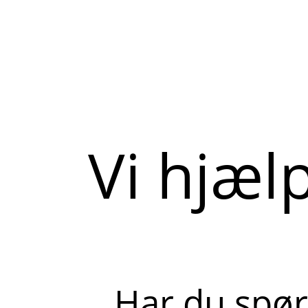
Vi hjæl
Har du spør