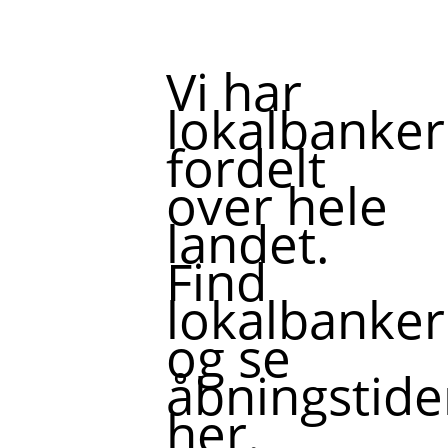
Vi har
lokalbanker
fordelt
over hele
landet.
Find
lokalbanker
og se
åbningstide
her.