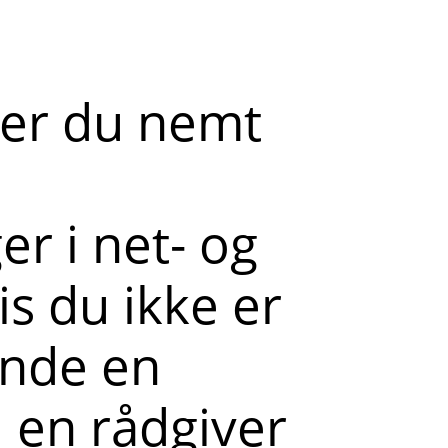
der du nemt
r i net- og
s du ikke er
ende en
l en rådgiver