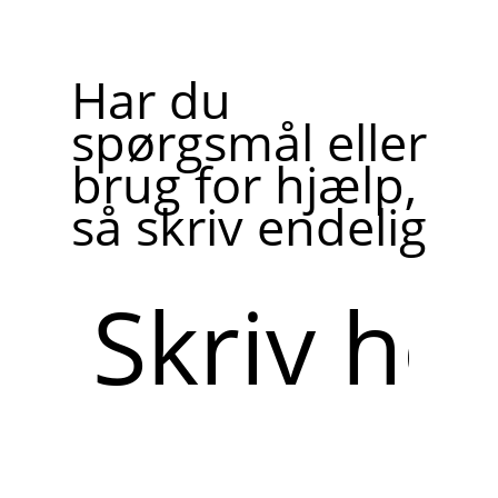
Har du
spørgsmål eller
brug for hjælp,
så skriv endelig
Skriv
her