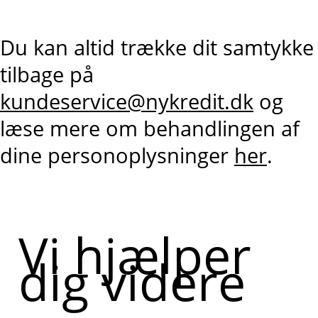
Du kan altid trække dit samtykke
tilbage på
kundeservice@nykredit.dk
og
læse mere om behandlingen af
dine personoplysninger
her
.
Vi hjælper
dig videre