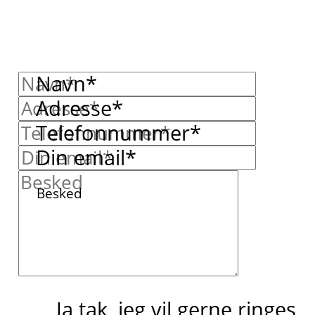
Navn*
Adresse*
Telefonnummer*
Din email*
Besked
Ja tak, jeg vil gerne ringes