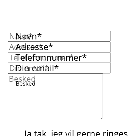
Navn*
Adresse*
Telefonnummer*
Din email*
Besked
Ja tak, jeg vil gerne ringes