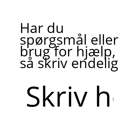
Har du
spørgsmål eller
brug for hjælp,
så skriv endelig
Skriv
her