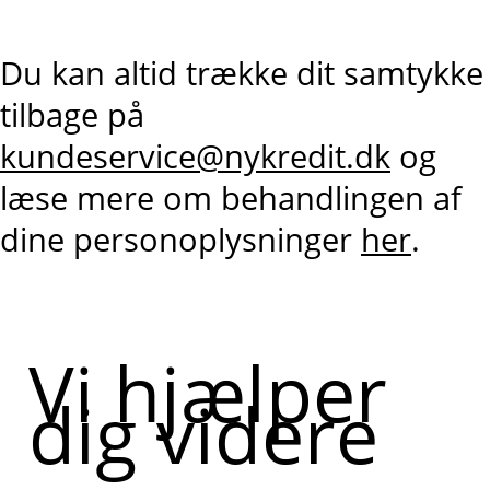
Du kan altid trække dit samtykke
tilbage på
kundeservice@nykredit.dk
og
læse mere om behandlingen af
dine personoplysninger
her
.
Vi hjælper
dig videre