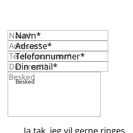
Navn*
Adresse*
Telefonnummer*
Din email*
Besked
Ja tak, jeg vil gerne ringes