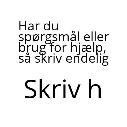
Har du
spørgsmål eller
brug for hjælp,
så skriv endelig
Skriv
her