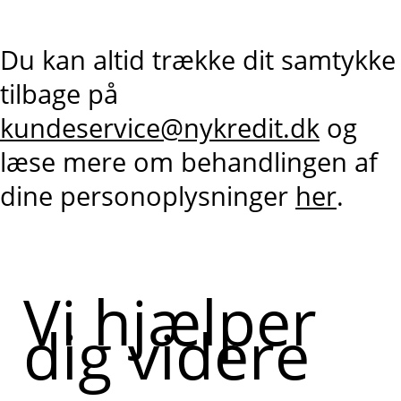
Du kan altid trække dit samtykke
tilbage på
kundeservice@nykredit.dk
og
læse mere om behandlingen af
dine personoplysninger
her
.
Vi hjælper
dig videre