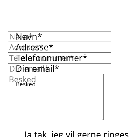
Navn*
Adresse*
Telefonnummer*
Din email*
Besked
Ja tak, jeg vil gerne ringes