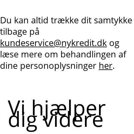
Du kan altid trække dit samtykke
tilbage på
kundeservice@nykredit.dk
og
læse mere om behandlingen af
dine personoplysninger
her
.
Vi hjælper
dig videre