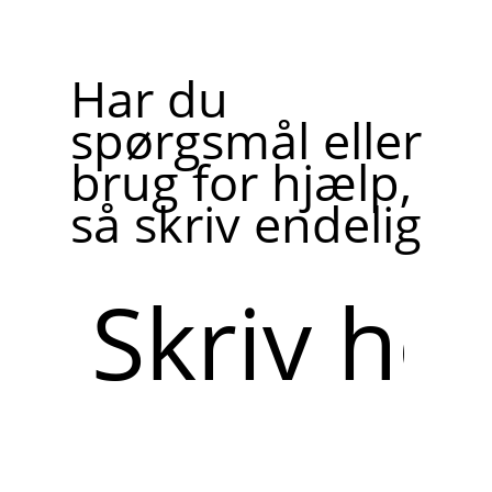
Har du
spørgsmål eller
brug for hjælp,
så skriv endelig
Skriv
her