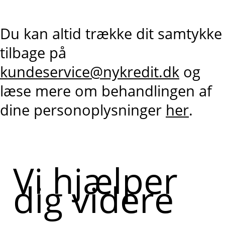
Du kan altid trække dit samtykke
tilbage på
kundeservice@nykredit.dk
og
læse mere om behandlingen af
dine personoplysninger
her
.
Vi hjælper
dig videre