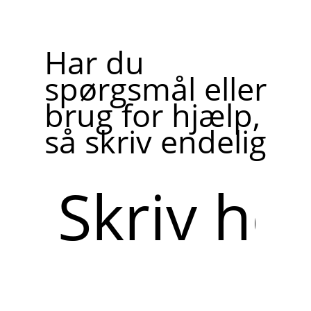
Har du
spørgsmål eller
brug for hjælp,
så skriv endelig
Skriv
her