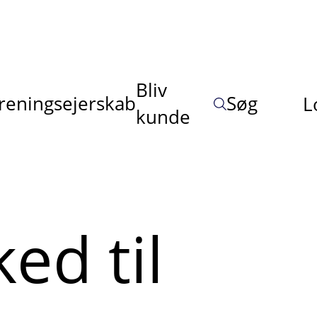
Bliv
reningsejerskab
Søg
L
kunde
ed til