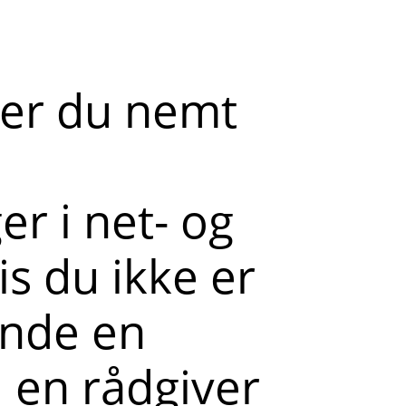
der du nemt
r i net- og
s du ikke er
ende en
l en rådgiver