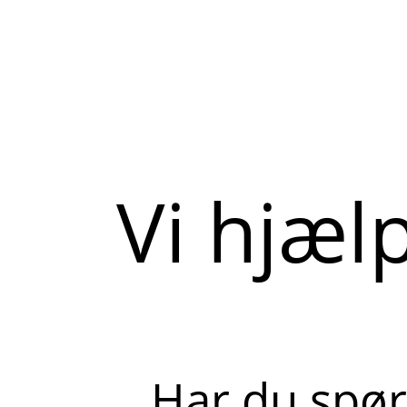
Vi hjæl
Har du spør