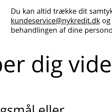
Du kan altid trække dit samty
kundeservice@nykredit.dk
og
behandlingen af dine person
per dig vid
gsmål eller