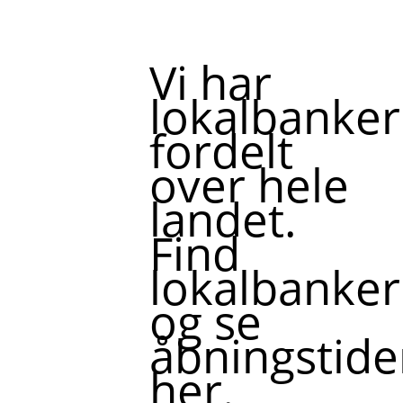
Vi har
lokalbanker
fordelt
over hele
landet.
Find
lokalbanker
og se
åbningstide
her.