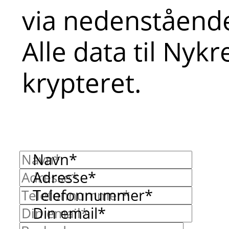
via nedenstående
Alle data til Nyk
krypteret.
Navn*
Adresse*
Telefonnummer*
Din email*