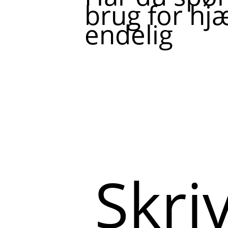
brug for hjæ
endelig
Skriv
her