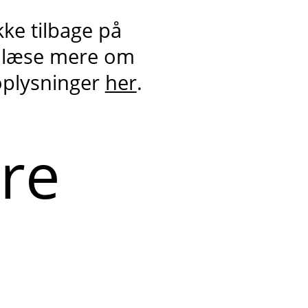
kke tilbage på
 læse mere om
oplysninger
her
.
ere