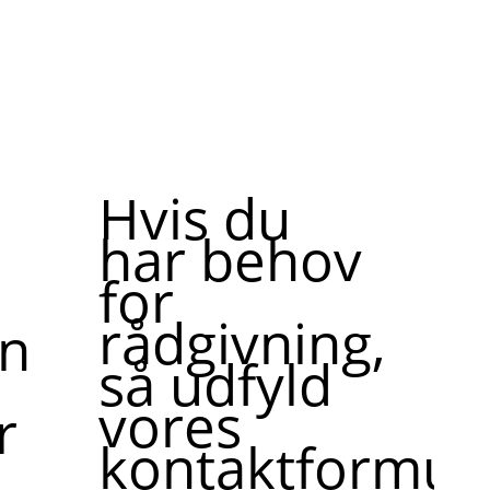
Hvis du
har behov
for
rådgivning,
ne,
så udfyld
vores
r
kontaktformula