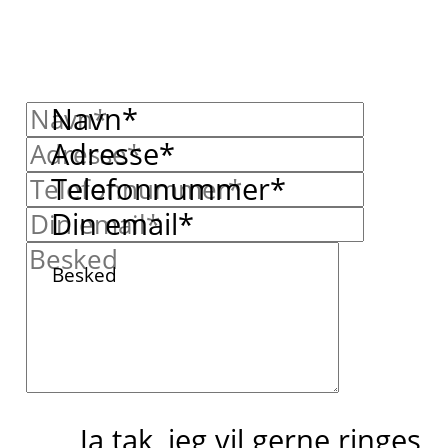
Navn*
Adresse*
Telefonnummer*
Din email*
Besked
Ja tak, jeg vil gerne ringes