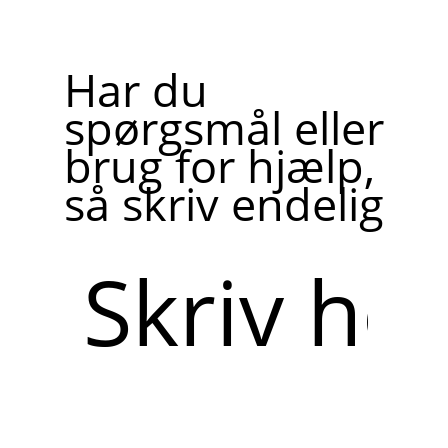
Har du
spørgsmål eller
brug for hjælp,
så skriv endelig
Skriv
her