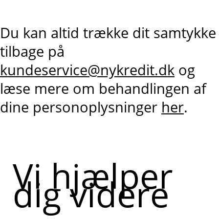
Du kan altid trække dit samtykke
tilbage på
kundeservice@nykredit.dk
og
læse mere om behandlingen af
dine personoplysninger
her
.
Vi hjælper
dig videre