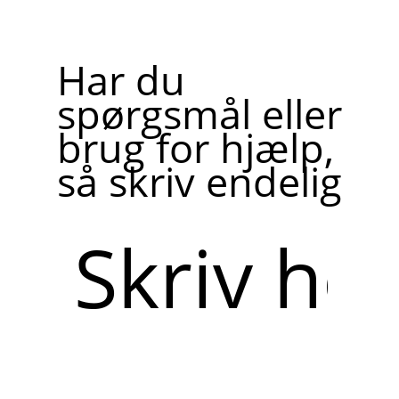
Har du
spørgsmål eller
brug for hjælp,
så skriv endelig
Skriv
her