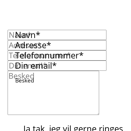
Navn*
Adresse*
Telefonnummer*
Din email*
Besked
Ja tak, jeg vil gerne ringes