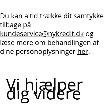
Du kan altid trække dit samtykke
tilbage på
kundeservice@nykredit.dk
og
læse mere om behandlingen af
dine personoplysninger
her
.
Vi hjælper
dig videre