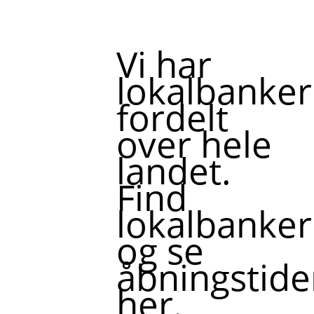
Vi har
lokalbanker
fordelt
over hele
landet.
Find
lokalbanker
og se
åbningstide
her.