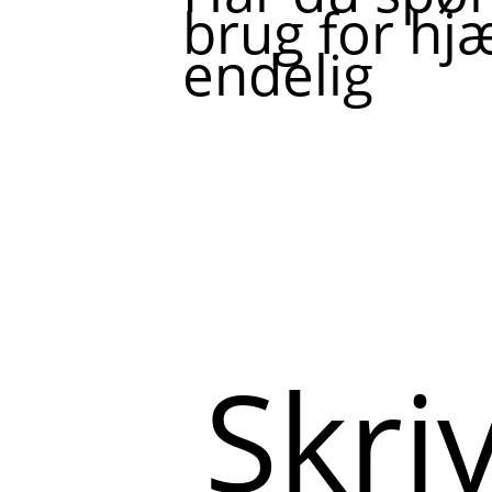
brug for hjæ
endelig
Skriv
her