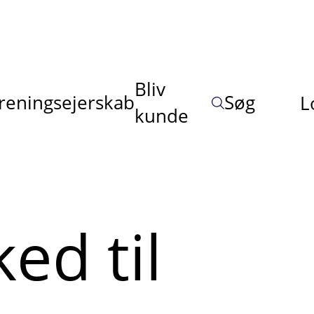
Bliv
reningsejerskab
Søg
L
kunde
ed til