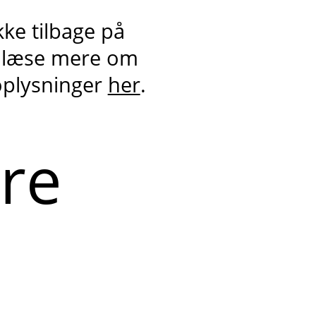
kke tilbage på
 læse mere om
oplysninger
her
.
ere