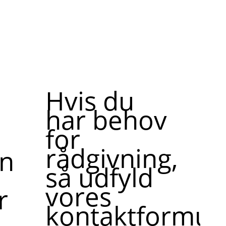
Hvis du
har behov
for
rådgivning,
ne,
så udfyld
vores
r
kontaktformula