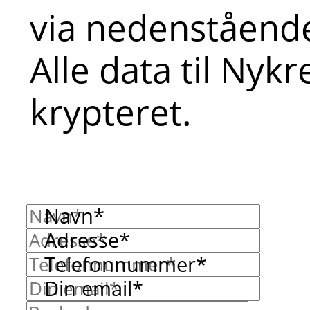
via nedenstående
Alle data til Nyk
krypteret.
Navn*
Adresse*
Telefonnummer*
Din email*