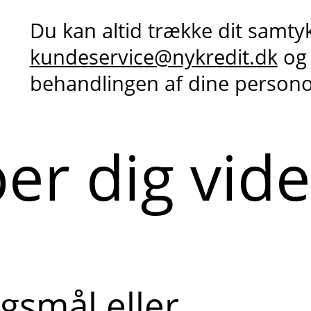
Du kan altid trække dit samty
kundeservice@nykredit.dk
og
behandlingen af dine person
per dig vid
gsmål eller