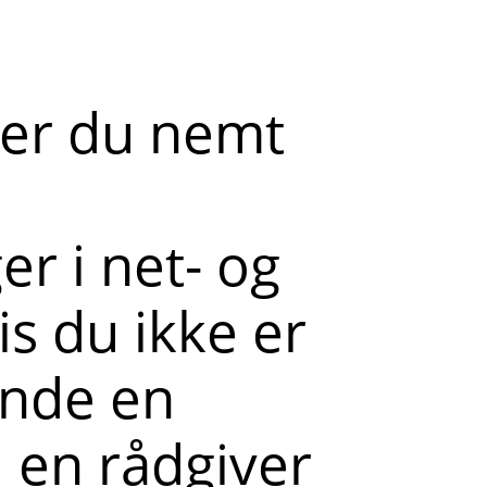
der du nemt
r i net- og
s du ikke er
ende en
l en rådgiver