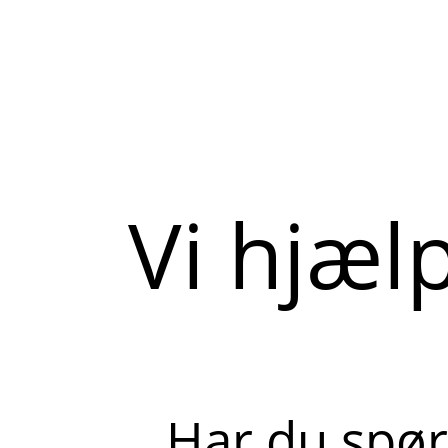
Vi hjæl
Har du spør