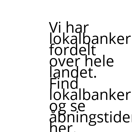
Vi har
lokalbanker
fordelt
over hele
landet.
Find
lokalbanker
og se
åbningstide
her.