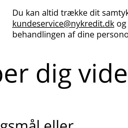
Du kan altid trække dit samty
kundeservice@nykredit.dk
og
behandlingen af dine person
per dig vid
gsmål eller