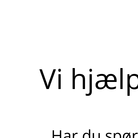
Vi hjæl
Har du spør