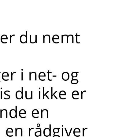
der du nemt
r i net- og
s du ikke er
ende en
l en rådgiver