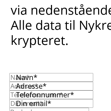
via nedenstående
Alle data til Nyk
krypteret.
Navn*
Adresse*
Telefonnummer*
Din email*