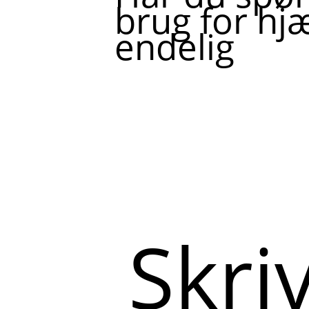
brug for hjæ
endelig
Skriv
her