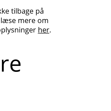
kke tilbage på
 læse mere om
oplysninger
her
.
ere