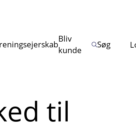
Bliv
reningsejerskab
Søg
L
kunde
ed til