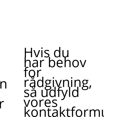
Hvis du
har behov
for
rådgivning,
ne,
så udfyld
vores
r
kontaktformula