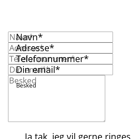
Navn*
Adresse*
Telefonnummer*
Din email*
Besked
Ja tak, jeg vil gerne ringes