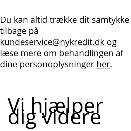
Du kan altid trække dit samtykke
tilbage på
kundeservice@nykredit.dk
og
læse mere om behandlingen af
dine personoplysninger
her
.
Vi hjælper
dig videre