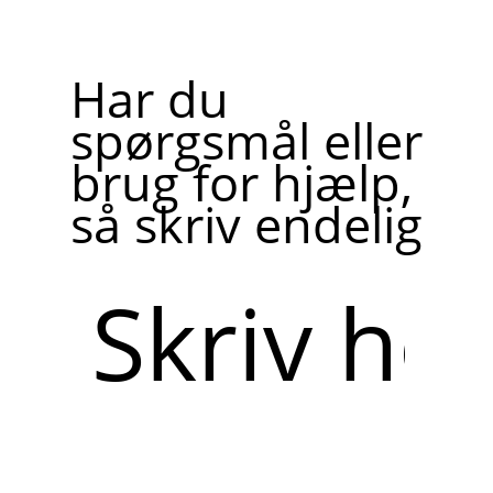
Har du
spørgsmål eller
brug for hjælp,
så skriv endelig
Skriv
her