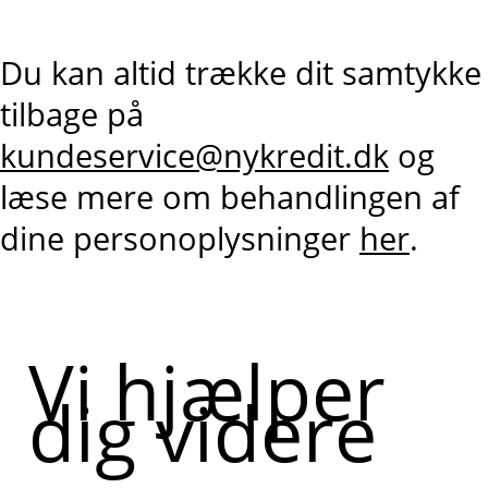
Du kan altid trække dit samtykke
tilbage på
kundeservice@nykredit.dk
og
læse mere om behandlingen af
dine personoplysninger
her
.
Vi hjælper
dig videre