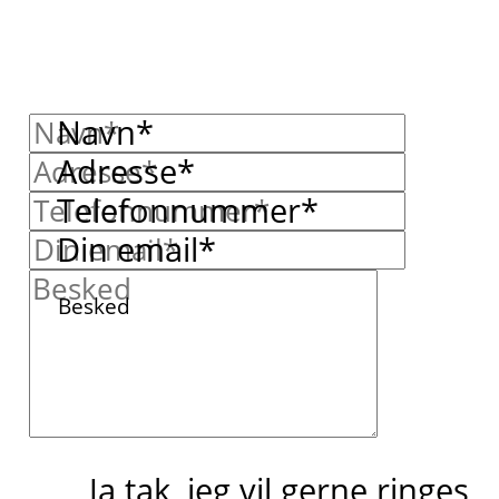
Navn*
Adresse*
Telefonnummer*
Din email*
Besked
Ja tak, jeg vil gerne ringes