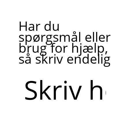
Har du
spørgsmål eller
brug for hjælp,
så skriv endelig
Skriv
her