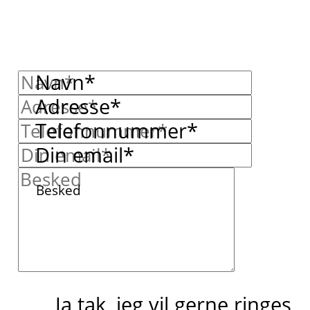
Navn*
Adresse*
Telefonnummer*
Din email*
Besked
Ja tak, jeg vil gerne ringes