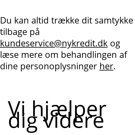
Du kan altid trække dit samtykke
tilbage på
kundeservice@nykredit.dk
og
læse mere om behandlingen af
dine personoplysninger
her
.
Vi hjælper
dig videre