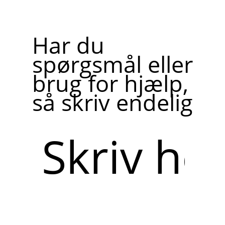
Har du
spørgsmål eller
brug for hjælp,
så skriv endelig
Skriv
her