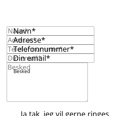
Navn*
Adresse*
Telefonnummer*
Din email*
Besked
Ja tak, jeg vil gerne ringes