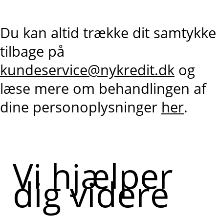
Du kan altid trække dit samtykke
tilbage på
kundeservice@nykredit.dk
og
læse mere om behandlingen af
dine personoplysninger
her
.
Vi hjælper
dig videre