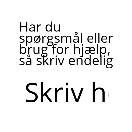
Har du
spørgsmål eller
brug for hjælp,
så skriv endelig
Skriv
her