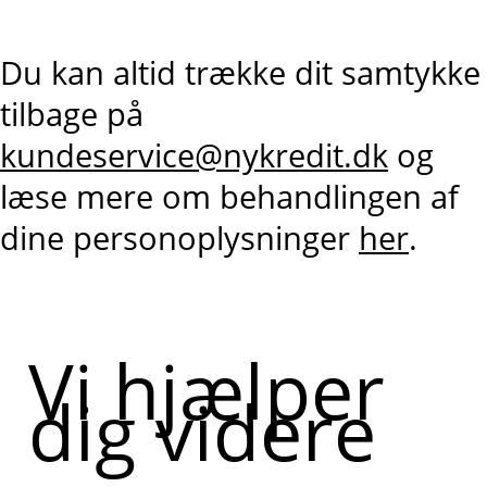
Du kan altid trække dit samtykke
tilbage på
kundeservice@nykredit.dk
og
læse mere om behandlingen af
dine personoplysninger
her
.
Vi hjælper
dig videre