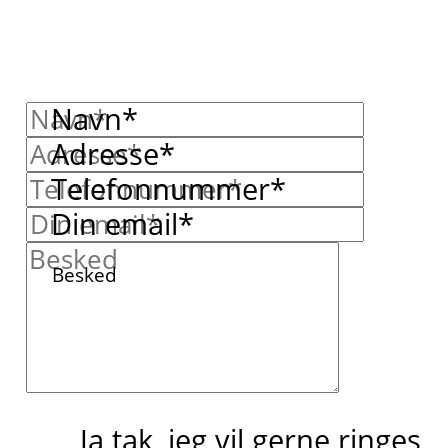
Navn*
Adresse*
Telefonnummer*
Din email*
Besked
Ja tak, jeg vil gerne ringes