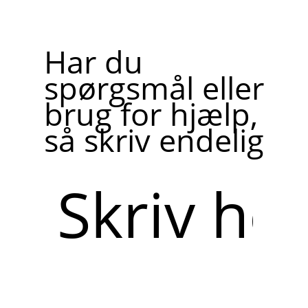
Har du
spørgsmål eller
brug for hjælp,
så skriv endelig
Skriv
her