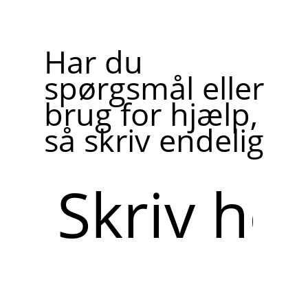
Har du
spørgsmål eller
brug for hjælp,
så skriv endelig
Skriv
her