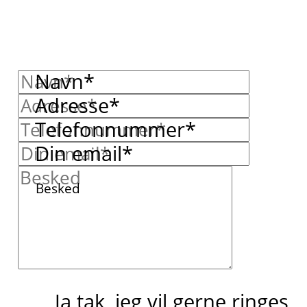
Navn*
Adresse*
Telefonnummer*
Din email*
Besked
Ja tak, jeg vil gerne ringes