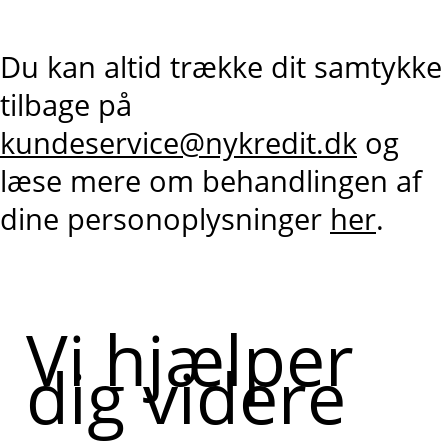
Du kan altid trække dit samtykke
tilbage på
kundeservice@nykredit.dk
og
læse mere om behandlingen af
dine personoplysninger
her
.
Vi hjælper
dig videre