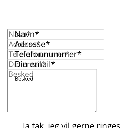
Navn*
Adresse*
Telefonnummer*
Din email*
Besked
Ja tak, jeg vil gerne ringes