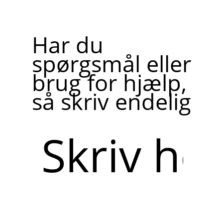
Har du
spørgsmål eller
brug for hjælp,
så skriv endelig
Skriv
her