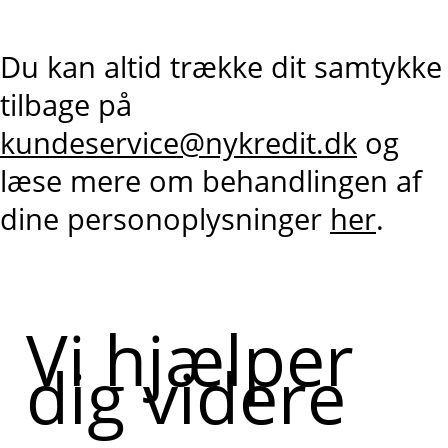
Du kan altid trække dit samtykke
tilbage på
kundeservice@nykredit.dk
og
læse mere om behandlingen af
dine personoplysninger
her
.
Vi hjælper
dig videre