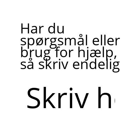
Har du
spørgsmål eller
brug for hjælp,
så skriv endelig
Skriv
her