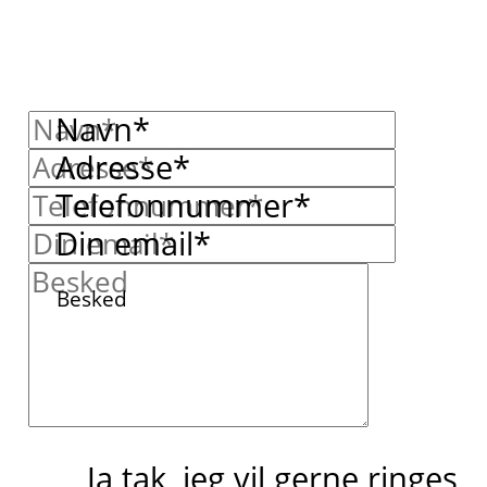
Navn*
Adresse*
Telefonnummer*
Din email*
Besked
Ja tak, jeg vil gerne ringes