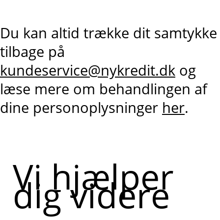
Du kan altid trække dit samtykke
tilbage på
kundeservice@nykredit.dk
og
læse mere om behandlingen af
dine personoplysninger
her
.
Vi hjælper
dig videre