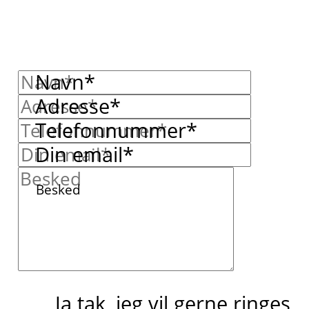
Navn*
Adresse*
Telefonnummer*
Din email*
Besked
Ja tak, jeg vil gerne ringes