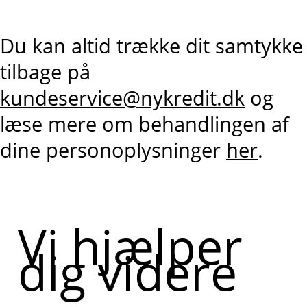
Du kan altid trække dit samtykke
tilbage på
kundeservice@nykredit.dk
og
læse mere om behandlingen af
dine personoplysninger
her
.
Vi hjælper
dig videre