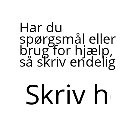
Har du
spørgsmål eller
brug for hjælp,
så skriv endelig
Skriv
her