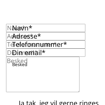
Navn*
Adresse*
Telefonnummer*
Din email*
Besked
Ja tak, jeg vil gerne ringes