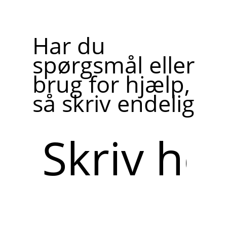
Har du
spørgsmål eller
brug for hjælp,
så skriv endelig
Skriv
her