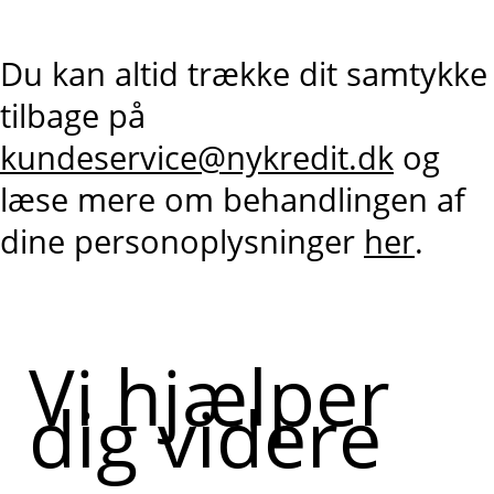
Du kan altid trække dit samtykke
tilbage på
kundeservice@nykredit.dk
og
læse mere om behandlingen af
dine personoplysninger
her
.
Vi hjælper
dig videre