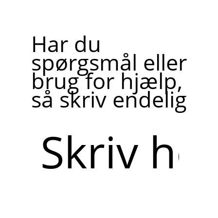
Har du
spørgsmål eller
brug for hjælp,
så skriv endelig
Skriv
her