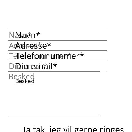
Navn*
Adresse*
Telefonnummer*
Din email*
Besked
Ja tak, jeg vil gerne ringes