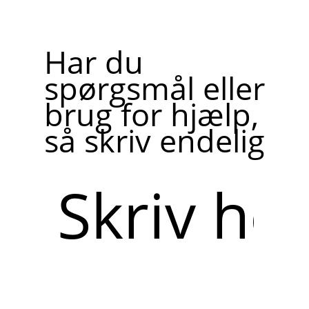
Har du
spørgsmål eller
brug for hjælp,
så skriv endelig
Skriv
her