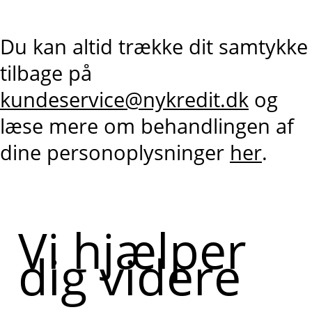
Du kan altid trække dit samtykke
tilbage på
kundeservice@nykredit.dk
og
læse mere om behandlingen af
dine personoplysninger
her
.
Vi hjælper
dig videre