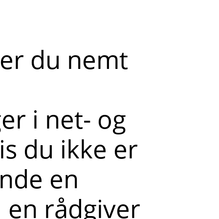
der du nemt
r i net- og
s du ikke er
ende en
l en rådgiver