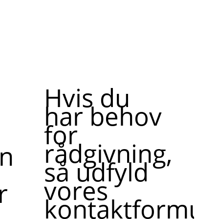
Hvis du
har behov
for
rådgivning,
ne,
så udfyld
vores
r
kontaktformula