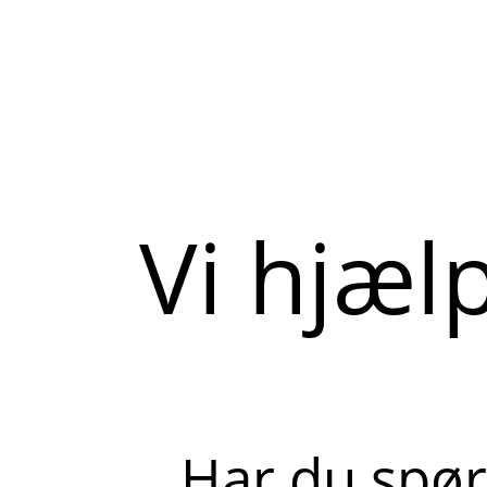
Vi hjæl
Har du spør