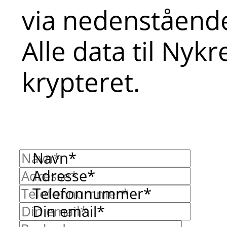
via nedenstående
Alle data til Nyk
krypteret.
Navn*
Adresse*
Telefonnummer*
Din email*