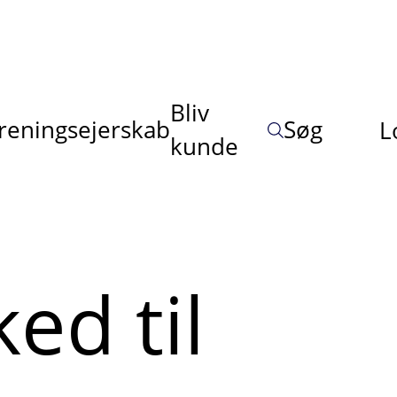
Bliv
reningsejerskab
Søg
L
kunde
ed til