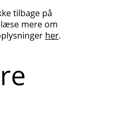
kke tilbage på
 læse mere om
oplysninger
her
.
ere