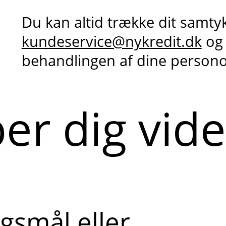
Du kan altid trække dit samty
kundeservice@nykredit.dk
og
behandlingen af dine person
per dig vid
gsmål eller