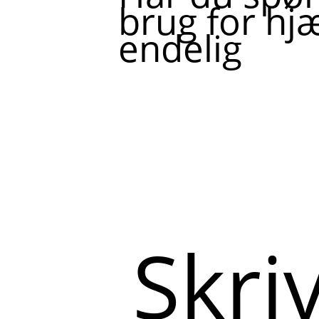
brug for hjæ
endelig
Skriv
her