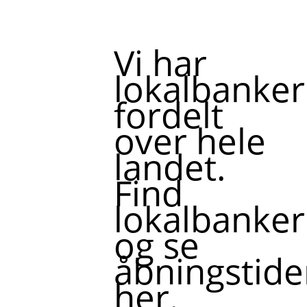
Vi har
lokalbanker
fordelt
over hele
landet.
Find
lokalbanker
og se
åbningstide
her.