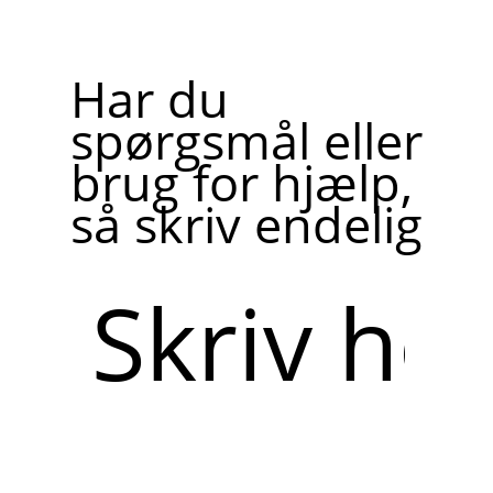
Har du
spørgsmål eller
brug for hjælp,
så skriv endelig
Skriv
her