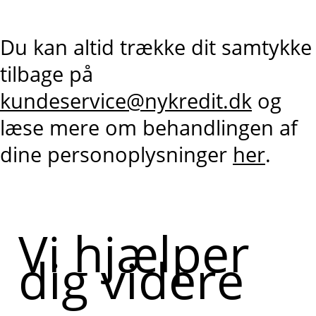
Du kan altid trække dit samtykke
tilbage på
kundeservice@nykredit.dk
og
læse mere om behandlingen af
dine personoplysninger
her
.
Vi hjælper
dig videre