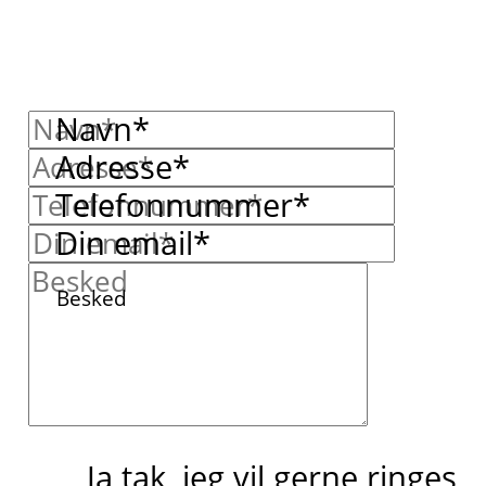
Navn*
Adresse*
Telefonnummer*
Din email*
Besked
Ja tak, jeg vil gerne ringes