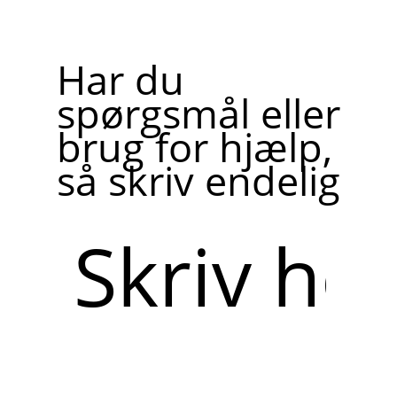
Har du
spørgsmål eller
brug for hjælp,
så skriv endelig
Skriv
her