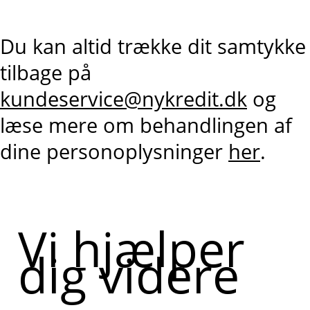
Du kan altid trække dit samtykke
tilbage på
kundeservice@nykredit.dk
og
læse mere om behandlingen af
dine personoplysninger
her
.
Vi hjælper
dig videre