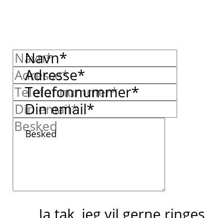
Navn*
Adresse*
Telefonnummer*
Din email*
Besked
Ja tak, jeg vil gerne ringes