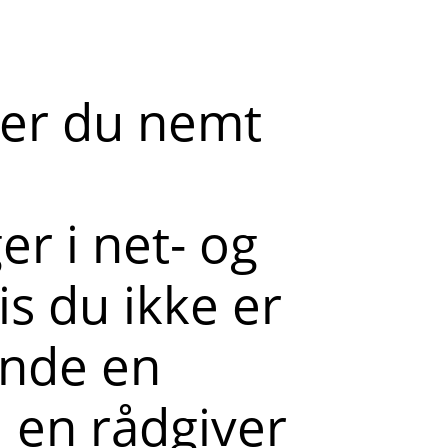
der du nemt
r i net- og
s du ikke er
ende en
l en rådgiver