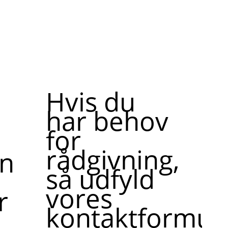
Hvis du
har behov
for
rådgivning,
ne,
så udfyld
vores
r
kontaktformula