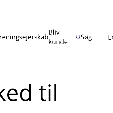
Bliv
reningsejerskab
Søg
L
kunde
ed til