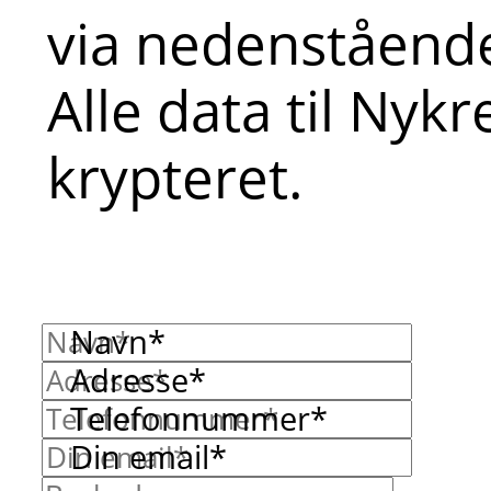
via nedenstående
Alle data til Nyk
krypteret.
Navn*
Adresse*
Telefonnummer*
Din email*