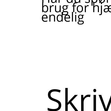
brug for hjæ
endelig
Skriv
her