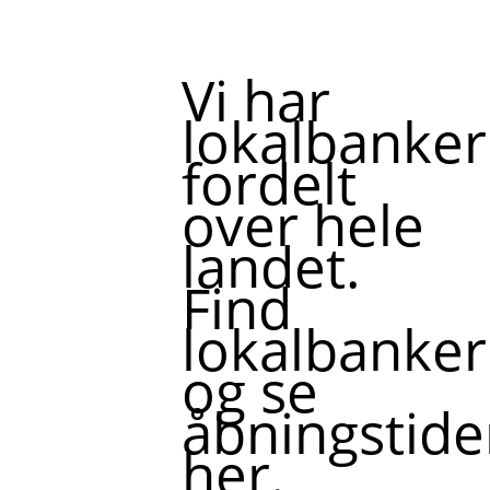
Vi har
lokalbanker
fordelt
over hele
landet.
Find
lokalbanker
og se
åbningstide
her.