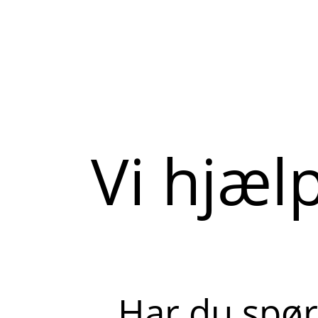
Vi hjæl
Har du spør