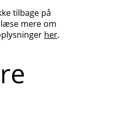
kke tilbage på
 læse mere om
oplysninger
her
.
ere