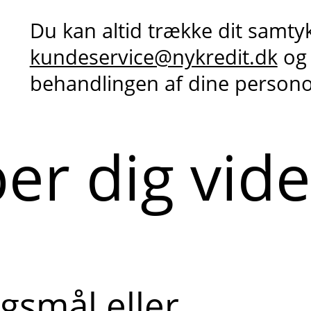
Du kan altid trække dit samty
kundeservice@nykredit.dk
og
behandlingen af dine person
per dig vid
gsmål eller