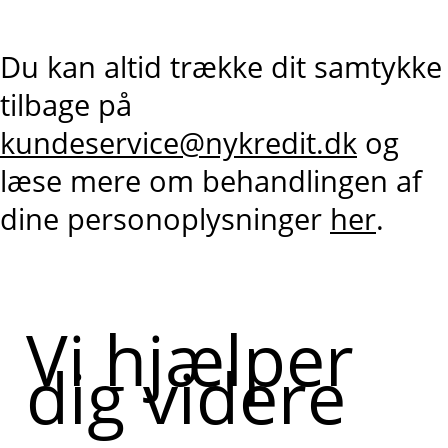
Du kan altid trække dit samtykke
tilbage på
kundeservice@nykredit.dk
og
læse mere om behandlingen af
dine personoplysninger
her
.
Vi hjælper
dig videre