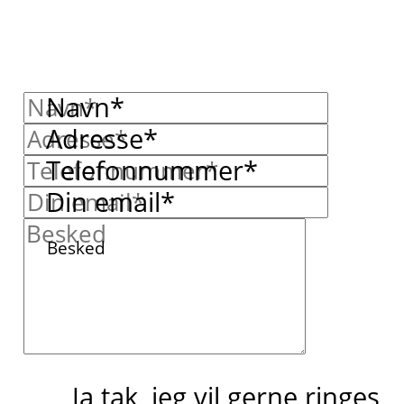
Navn*
Adresse*
Telefonnummer*
Din email*
Besked
Ja tak, jeg vil gerne ringes