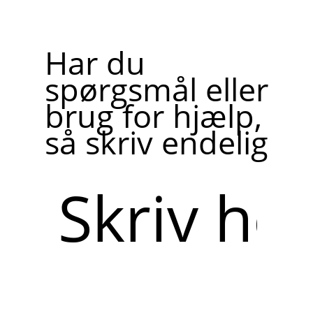
Har du
spørgsmål eller
brug for hjælp,
så skriv endelig
Skriv
her