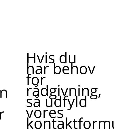
Hvis du
har behov
for
rådgivning,
ne,
så udfyld
vores
r
kontaktformula