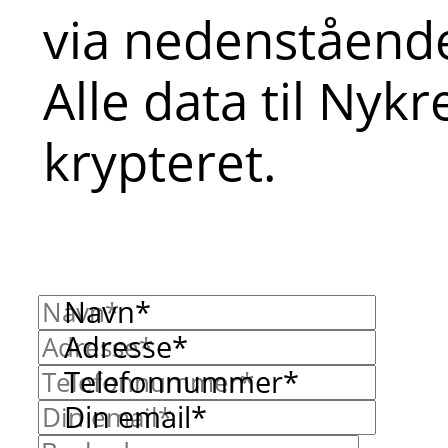
via nedenstående
Alle data til Nyk
krypteret.
Navn*
Adresse*
Telefonnummer*
Din email*