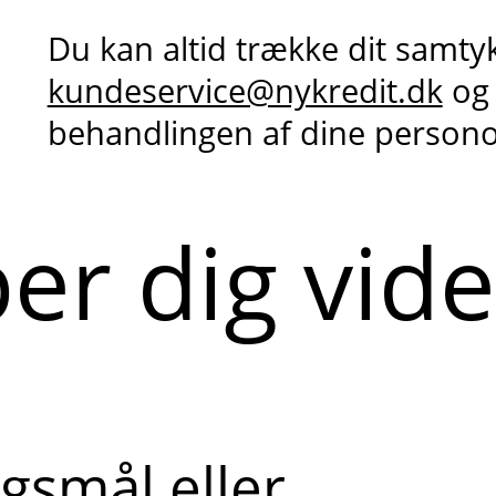
Du kan altid trække dit samty
kundeservice@nykredit.dk
og
behandlingen af dine person
per dig vid
gsmål eller