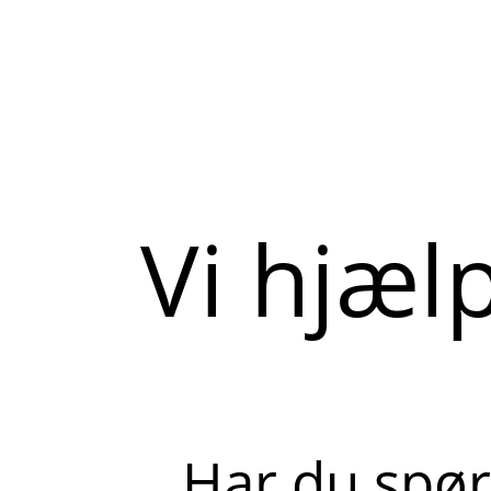
Vi hjæl
Har du spør