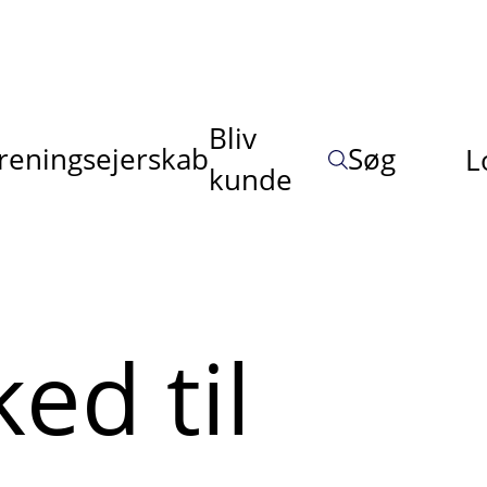
Bliv
reningsejerskab
Søg
L
kunde
ed til