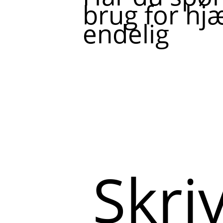
brug for hjæ
endelig
Skriv
her