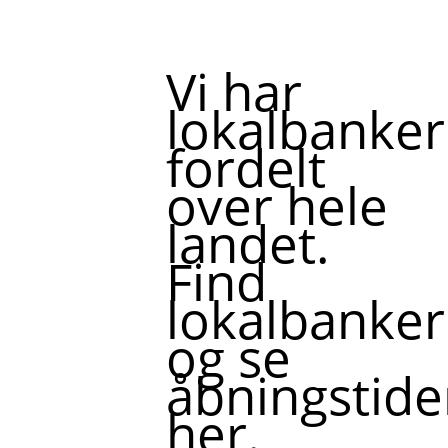
Vi har
lokalbanker
fordelt
over hele
landet.
Find
lokalbanker
og se
åbningstide
her.