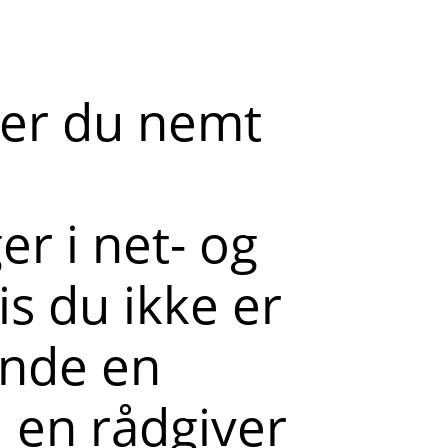
der du nemt
r i net- og
s du ikke er
ende en
l en rådgiver