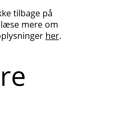
kke tilbage på
 læse mere om
oplysninger
her
.
ere