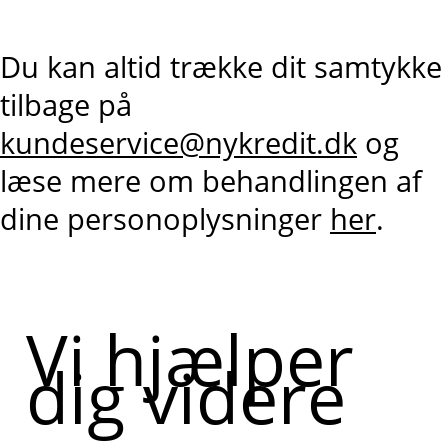
Du kan altid trække dit samtykke
tilbage på
kundeservice@nykredit.dk
og
læse mere om behandlingen af
dine personoplysninger
her
.
Vi hjælper
dig videre