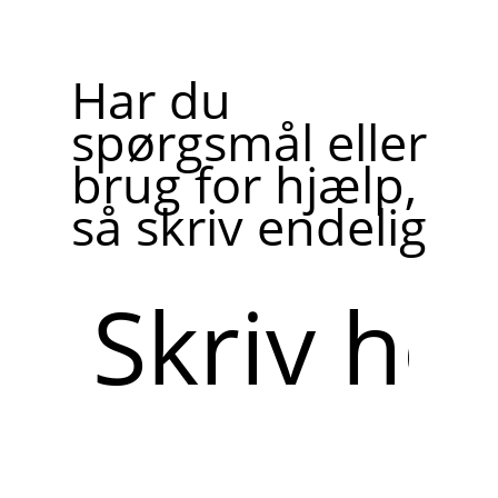
Har du
spørgsmål eller
brug for hjælp,
så skriv endelig
Skriv
her