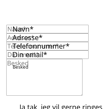
Navn*
Adresse*
Telefonnummer*
Din email*
Besked
Ja tak, jeg vil gerne ringes