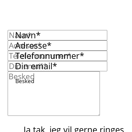
Navn*
Adresse*
Telefonnummer*
Din email*
Besked
Ja tak, jeg vil gerne ringes