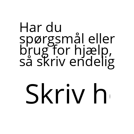
Har du
spørgsmål eller
brug for hjælp,
så skriv endelig
Skriv
her