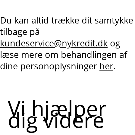
Du kan altid trække dit samtykke
tilbage på
kundeservice@nykredit.dk
og
læse mere om behandlingen af
dine personoplysninger
her
.
Vi hjælper
dig videre